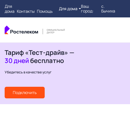
Для
Ваш
с.
Для дома
город:
Бычиха
дома
Контакты
Помощь
Тариф «Тест-драйв» —
30 дней
бесплатно
Убедитесь в качестве услуг
Подключить