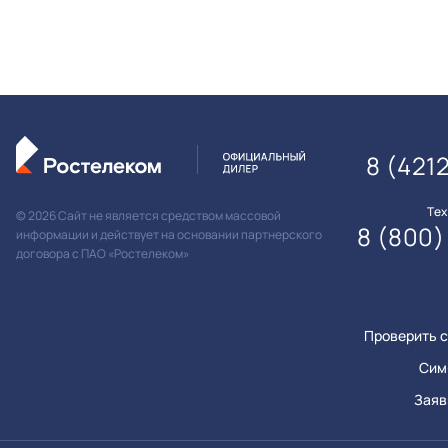
8 (421
Те
© 2026 Сайт не является средством массовой
8 (800)
информации и действует на основании партнерского
договора с ПАО «Ростелеком»
Проверить с
Сим
Заяв