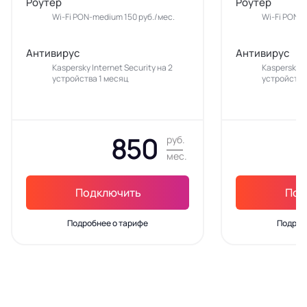
Роутер
Роутер
Wi-Fi PON-medium 150 руб./мес.
Wi-Fi PON-m
Антивирус
Антивирус
Kaspersky Internet Security на 2
Kaspersky In
устройства 1 месяц
устройства
850
руб.
мес.
Подключить
Под
Подробнее о тарифе
Подроб