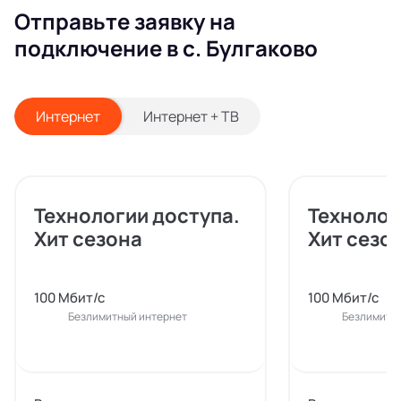
Отправьте заявку на
подключение в с. Булгаково
Интернет
Интернет + ТВ
Технологии доступа.
Технолог
Хит сезона
Хит сезо
100 Мбит/с
100 Мбит/с
Безлимитный интернет
Безлимитн