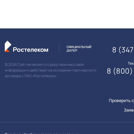
8 (347
Те
© 2026 Сайт не является средством массовой
8 (800)
информации и действует на основании партнерского
договора с ПАО «Ростелеком»
Проверить с
Заяв