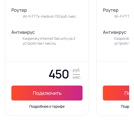
Роутер
Роутер
Wi-Fi FTTx-medium 150 руб./мес.
Wi-Fi FTTx-
Антивирус
Антивирус
Kaspersky Internet Security на 2
Kaspersky In
устройства 1 месяц
устройства
450
руб.
мес.
Подключить
Под
Подробнее о тарифе
Подроб