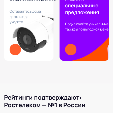
специальные
Оставайтесь дома,
предложения
даже когда
уходите
Подключайте уникальные
тарифы по выгодной цене
Рейтинги подтверждают:
Ростелеком — №1 в России