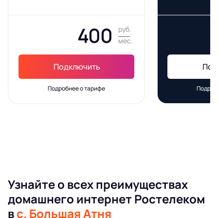
400
руб.
мес.
Подключить
Под
Подробнее о тарифе
Подроб
Узнайте о всех преимуществах
домашнего интернет Ростелеком
в
с. Большая Атня