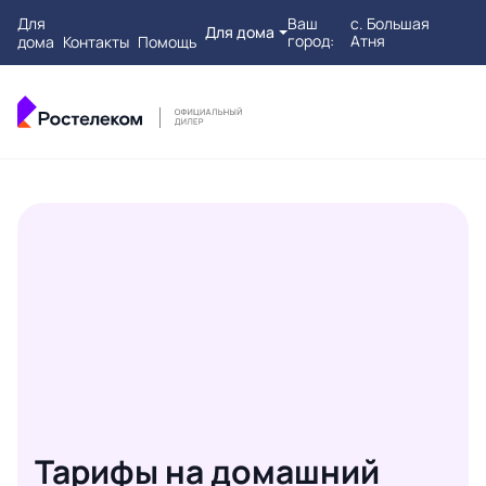
Для
Ваш
с. Большая
Для дома
город:
Атня
дома
Контакты
Помощь
Тарифы на домашний