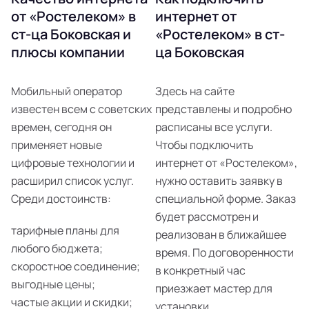
от «Ростелеком» в
интернет от
ст-ца Боковская и
«Ростелеком» в ст-
плюсы компании
ца Боковская
Мобильный оператор
Здесь на сайте
известен всем с советских
представлены и подробно
времен, сегодня он
расписаны все услуги.
применяет новые
Чтобы подключить
цифровые технологии и
интернет от «Ростелеком»,
расширил список услуг.
нужно оставить заявку в
Среди достоинств:
специальной форме. Заказ
будет рассмотрен и
тарифные планы для
реализован в ближайшее
любого бюджета;
время. По договоренности
скоростное соединение;
в конкретный час
выгодные цены;
приезжает мастер для
частые акции и скидки;
установки.