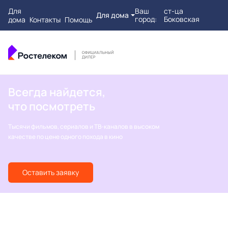
Для
Ваш
ст-ца
Для дома
город:
Боковская
дома
Контакты
Помощь
Всегда найдется,
что посмотреть
Тысячи фильмов, сериалов и ТВ-каналов в высоком
качестве по цене одного похода в кино
Оставить заявку