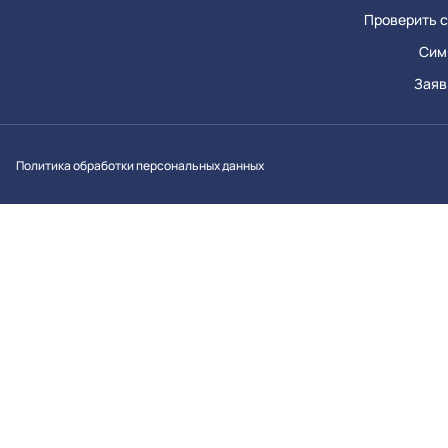
Проверить с
Сим
Заяв
Вконтакт
Однок
Y
Политика обработки персональных данных