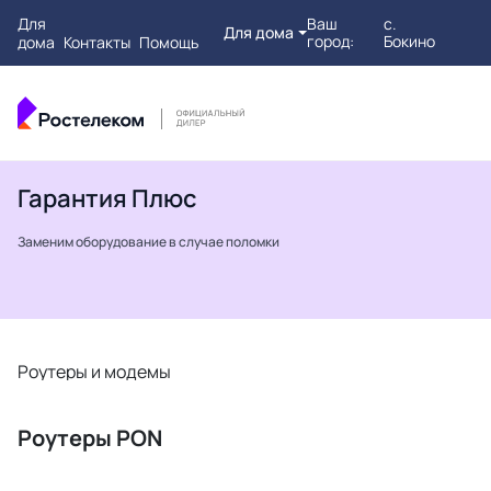
Для
Ваш
с.
Для дома
город:
Бокино
дома
Контакты
Помощь
Гарантия Плюс
Заменим оборудование в случае поломки
Роутеры и модемы
Т
Роутеры PON