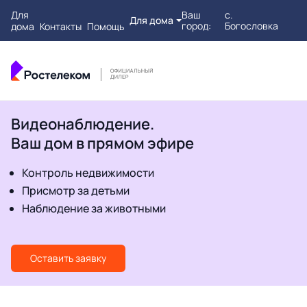
Для
Ваш
с.
Для дома
город:
Богословка
дома
Контакты
Помощь
Видеонаблюдение.
Ваш дом в прямом эфире
Контроль недвижимости
Присмотр за детьми
Наблюдение за животными
Оставить заявку