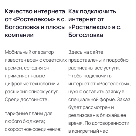
Качество интернета
Как подключить
от «Ростелеком» в с.
интернет от
Богословка и плюсы
«Ростелеком» в с.
компании
Богословка
Мобильный оператор
Здесь на сайте
известен всем с советских
представлены и подробно
времен, сегодня он
расписаны все услуги.
применяет новые
Чтобы подключить
цифровые технологии и
интернет от «Ростелеком»,
расширил список услуг.
нужно оставить заявку в
Среди достоинств:
специальной форме. Заказ
будет рассмотрен и
тарифные планы для
реализован в ближайшее
любого бюджета;
время. По договоренности
скоростное соединение;
в конкретный час