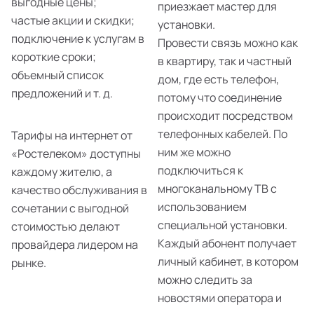
выгодные цены;
приезжает мастер для
частые акции и скидки;
установки.
подключение к услугам в
Провести связь можно как
короткие сроки;
в квартиру, так и частный
объемный список
дом, где есть телефон,
предложений и т. д.
потому что соединение
происходит посредством
телефонных кабелей. По
Тарифы на интернет от
ним же можно
«Ростелеком» доступны
подключиться к
каждому жителю, а
многоканальному ТВ с
качество обслуживания в
использованием
сочетании с выгодной
специальной установки.
стоимостью делают
Каждый абонент получает
провайдера лидером на
личный кабинет, в котором
рынке.
можно следить за
новостями оператора и