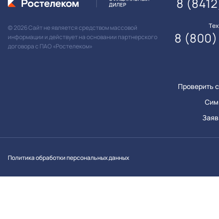
8 (841
Те
© 2026 Сайт не является средством массовой
8 (800)
информации и действует на основании партнерского
договора с ПАО «Ростелеком»
Проверить с
Сим
Заяв
Вконтакт
Однок
Y
Политика обработки персональных данных