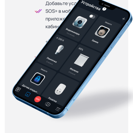
Добавьте услугу «Кнопка
SOS» в мобильном
приложении или личном
кабинете
«Кнопка SOS» доступна
на особых условиях для
абонентов, купивших
оборудование в
рассрочку — от 299
рублей в месяц