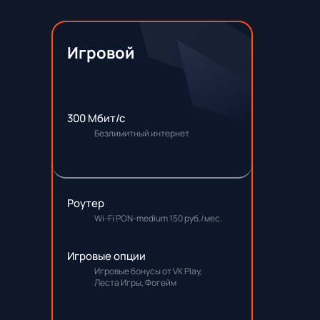
Игровой
300 Мбит/с
Безлимитный интернет
Роутер
Wi-Fi PON-medium 150 руб./мес.
Игровые опции
Игровые бонусы от VK Play,
Леста Игры, Фогейм