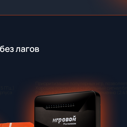
без лагов
Приоритизация популярных игр, позволяет
5 ГГц.)
Хорошее покрытие и стабильный сигнал бл
орпуса
Работа в 2 диапазонах одновременно (2.4 Г