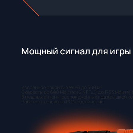
Мощный сигнал для игры 
Уверенное покрытие Wi-Fi до 300 м²
Скорость до 600 Мбит/с (2.4 ГГц.) до 1733 Мбит/с (
8 мощных антенн, расположенных под крышкой к
Работает только на PON соединении