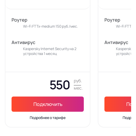
Роутер
Роутер
Wi-Fi FTTx-medium 150 руб./мес.
Wi-Fi FTTx-
Антивирус
Антивирус
Kaspersky Internet Security на 2
Kaspersky In
устройства 1 месяц
устройства
550
руб.
мес.
Подключить
Под
Подробнее о тарифе
Подроб