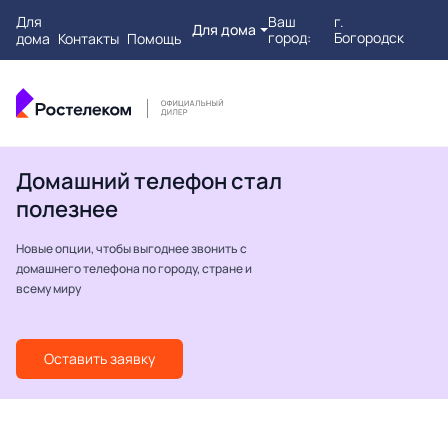
Для
Ваш
г.
Для дома
город:
Богородск
дома
Контакты
Помощь
Домашний телефон стал
полезнее
Новые опции, чтобы выгоднее звонить с
домашнего телефона по городу, стране и
всему миру
Оставить заявку