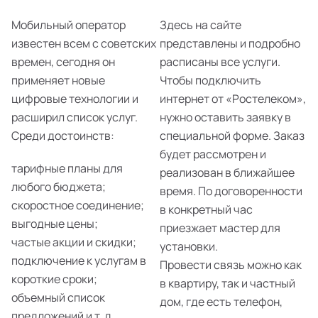
Мобильный оператор
Здесь на сайте
известен всем с советских
представлены и подробно
времен, сегодня он
расписаны все услуги.
применяет новые
Чтобы подключить
цифровые технологии и
интернет от «Ростелеком»,
расширил список услуг.
нужно оставить заявку в
Среди достоинств:
специальной форме. Заказ
будет рассмотрен и
тарифные планы для
реализован в ближайшее
любого бюджета;
время. По договоренности
скоростное соединение;
в конкретный час
выгодные цены;
приезжает мастер для
частые акции и скидки;
установки.
подключение к услугам в
Провести связь можно как
короткие сроки;
в квартиру, так и частный
объемный список
дом, где есть телефон,
предложений и т. д.