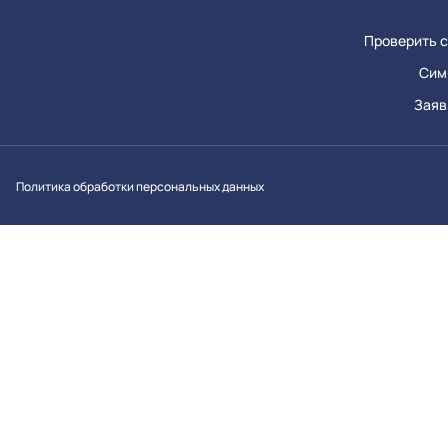
Проверить с
Сим
Заяв
Вконтакт
Однок
Y
Политика обработки персональных данных