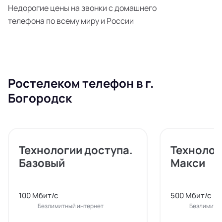
Недорогие цены на звонки с домашнего
телефона по всему миру и России
Ростелеком телефон в г.
Богородск
Технологии доступа.
Технолог
Базовый
Макси
100 Мбит/с
500 Мбит/с
Безлимитный интернет
Безлимитн