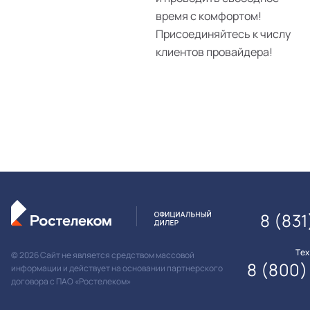
время с комфортом!
Присоединяйтесь к числу
клиентов провайдера!
8 (831
Те
© 2026 Сайт не является средством массовой
8 (800)
информации и действует на основании партнерского
договора с ПАО «Ростелеком»