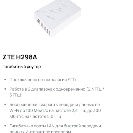
ZTE H298A
Гигабитный роутер
Подключение по технологии FTTx
Работа в 2 диапазонах одновременно (2.4 ГГц /
5 ГГц)
Беспроводная скорость передачи данных по
Wi-Fi до 100 Мбит/с на частоте 2,4 ГГц, до 300
Мбит/с на частоте 5,0 ГГц
Гигабитные порты LAN для быстрой передачи
данных Интернет по проводам