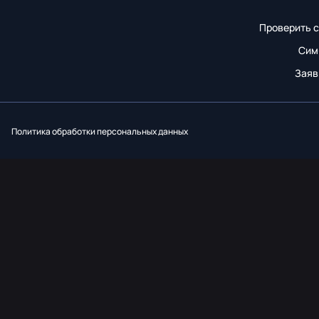
Проверить с
Сим
Заяв
Вконтакт
Однок
Y
Политика обработки персональных данных