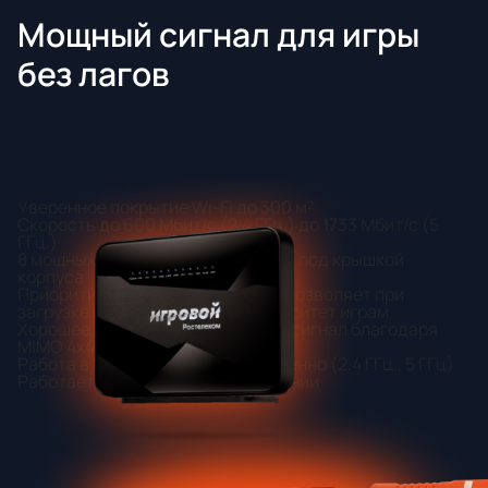
Мощный сигнал для игры
без лагов
Уверенное покрытие Wi-Fi до 300 м²
Скорость до 600 Мбит/с (2.4 ГГц.) до 1733 Мбит/с (5
ГГц.)
8 мощных антенн, расположенных под крышкой
корпуса
Приоритизация популярных игр, позволяет при
загрузке вашей сети отдать приоритет играм
Хорошее покрытие и стабильный сигнал благодаря
MIMO 4x4 в 2 диапазонах
Работа в 2 диапазонах одновременно (2.4 ГГц., 5 ГГц)
Работает только на PON соединении