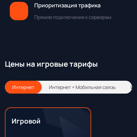
Приоритизация трафика
Прямое подключение к серверам
Цены на игровые тарифы
Интернет
Интернет + Мобильная связь
Ин
Игровой