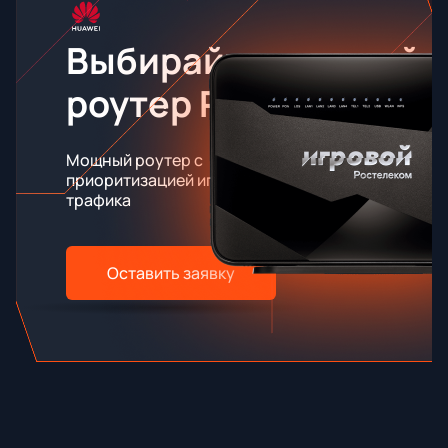
Выбирайте игровой
роутер RT-X
Мощный роутер с
приоритизацией игрового
трафика
Оставить заявку