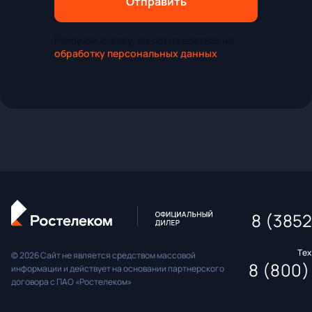
Отправить
Нажимая кнопку, вы соглашаетесь на
обработку персональных данных
8 (385
Те
© 2026 Сайт не является средством массовой
8 (800)
информации и действует на основании партнерского
договора с ПАО «Ростелеком»