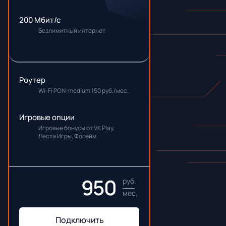
200 Мбит/с
Безлимитный интернет
Роутер
Wi-Fi PON-medium 150 руб./мес.
Игровые опции
Игровые бонусы от VK Play,
Леста Игры, Фогейм
950
руб.
мес.
Подключить