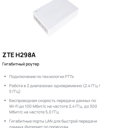
ZTE H298A
Гигабитный роутер
Подключение по технологии FTTx
Работа в 2 диапазонах одновременно (2.4 ГГц /
5 ГГц)
Беспроводная скорость передачи данных по
Wi-Fi до 100 Мбит/с на частоте 2,4 ГГц, до 300
Мбит/с на частоте 5,0 ГГц
Гигабитные порты LAN для быстрой передачи
данных Интернет по проводам