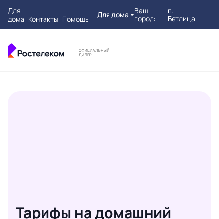
Для
Ваш
п.
Для дома
город:
Бетлица
дома
Контакты
Помощь
Тарифы на домашний