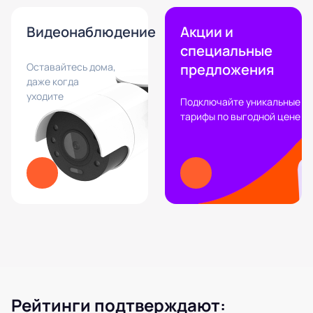
Видеонаблюдение
Акции и
специальные
Оставайтесь дома,
предложения
даже когда
уходите
Подключайте уникальные
тарифы по выгодной цене
Рейтинги подтверждают: