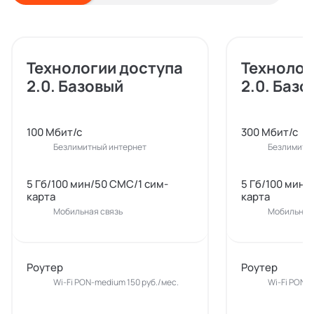
Технологии доступа
Технолог
2.0. Базовый
2.0. Базо
100 Мбит/с
300 Мбит/с
Безлимитный интернет
Безлимитн
5 Гб/100 мин/50 СМС/1 сим-
5 Гб/100 мин/
карта
карта
Мобильная связь
Мобильная 
Роутер
Роутер
Wi-Fi PON-medium 150 руб./мес.
Wi-Fi PON-m