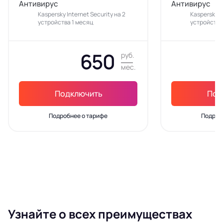
Антивирус
Антивирус
Kaspersky Internet Security на 2
Kaspersky In
устройства 1 месяц
устройства
650
руб.
мес.
Подключить
Под
Подробнее о тарифе
Подроб
Узнайте о всех преимуществах