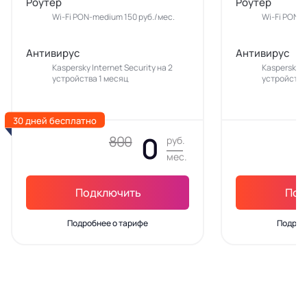
Роутер
Роутер
Wi-Fi PON-medium 150 руб./мес.
Wi-Fi PON-m
Антивирус
Антивирус
Kaspersky Internet Security на 2
Kaspersky In
устройства 1 месяц
устройства
30 дней бесплатно
0
800
руб.
мес.
Подключить
Под
Подробнее о тарифе
Подроб