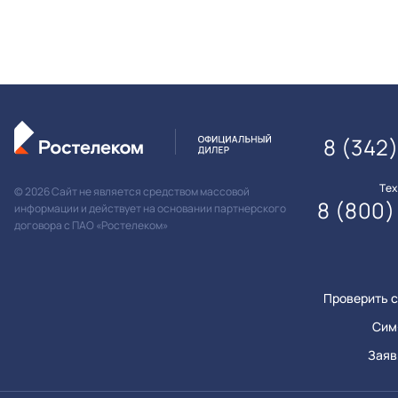
8 (342
Те
© 2026 Сайт не является средством массовой
8 (800)
информации и действует на основании партнерского
договора с ПАО «Ростелеком»
Проверить с
Сим
Заяв