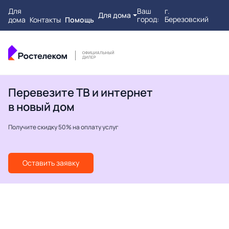
Для
Ваш
г.
Для дома
город:
Березовский
дома
Контакты
Помощь
Перевезите ТВ и интернет
в новый дом
Получите скидку 50% на оплату услуг
Оставить заявку