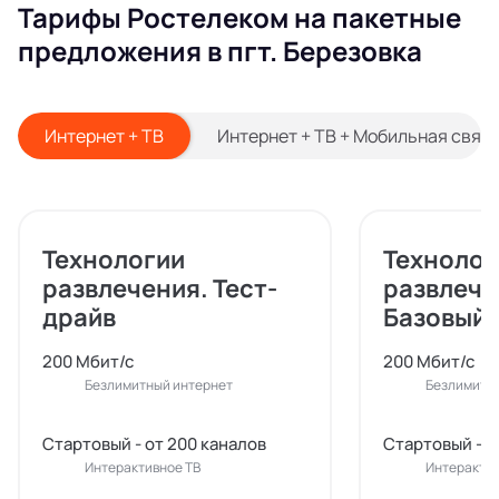
Тарифы Ростелеком на пакетные
предложения в пгт. Березовка
Интернет + ТВ
Интернет + ТВ + Мобильная связ
Технологии
Технолог
развлечения. Тест-
развлече
драйв
Базовый
200 Мбит/с
200 Мбит/с
Безлимитный интернет
Безлимитн
Стартовый - от 200 каналов
Стартовый - о
Интерактивное ТВ
Интерактив