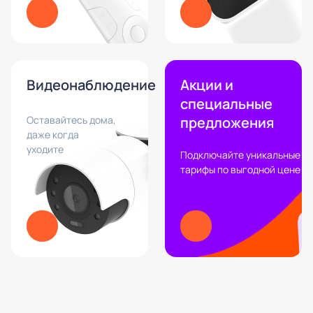
Видеонаблюдение
Акции и
специальные
Оставайтесь дома,
предложения
даже когда
уходите
Подключайте уникальные
тарифы по выгодной цене