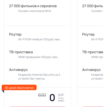
27 000 фильмов и сериалов
27 000 фильмо
Онлайн-кинотеатр Wink
Онлайн-кин
Роутер
Роутер
Wi-Fi PON-medium 150 руб./мес.
Wi-Fi PON-m
ТВ-приставка
ТВ-приставка
WINK проводная 100 руб./мес.
WINK прово
Антивирус
Антивирус
Kaspersky Internet Security на 2
Kaspersky In
устройства 1 месяц
устройства
30 дней бесплатно
0
600
руб.
мес.