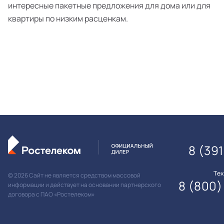
интересные пакетные предложения для дома или для
квартиры по низким расценкам.
8 (391
Те
© 2026 Сайт не является средством массовой
8 (800)
информации и действует на основании партнерского
договора с ПАО «Ростелеком»