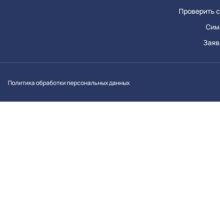
Проверить с
Сим
Заяв
Вконтакт
Однок
Y
Политика обработки персональных данных