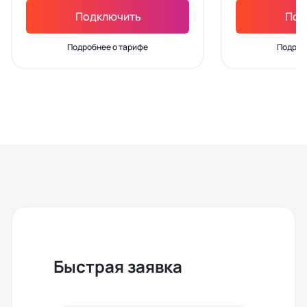
Подключить
Под
Подробнее о тарифе
Подроб
Быстрая заявка