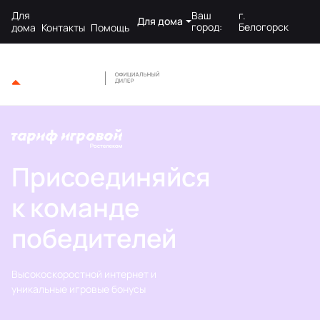
Для
Ваш
г.
Для дома
город:
Белогорск
дома
Контакты
Помощь
Присоединяйся
к команде
победителей
Высокоскоростной интернет и
уникальные игровые бонусы