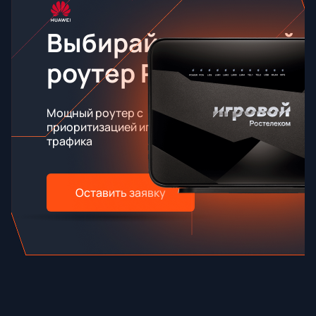
Выбирайте игровой
роутер RT-X
Мощный роутер с
приоритизацией игрового
трафика
Оставить заявку