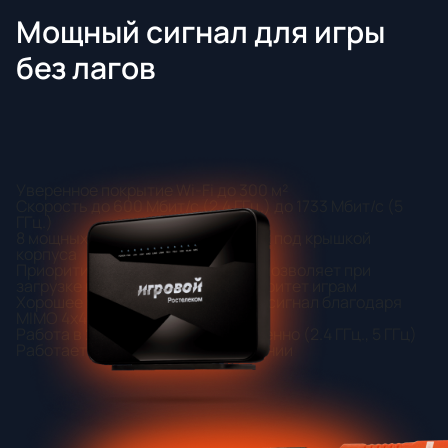
Мощный сигнал для игры
без лагов
Уверенное покрытие Wi-Fi до 300 м²
Скорость до 600 Мбит/с (2.4 ГГц.) до 1733 Мбит/с (5
ГГц.)
8 мощных антенн, расположенных под крышкой
корпуса
Приоритизация популярных игр, позволяет при
загрузке вашей сети отдать приоритет играм
Хорошее покрытие и стабильный сигнал благодаря
MIMO 4x4 в 2 диапазонах
Работа в 2 диапазонах одновременно (2.4 ГГц., 5 ГГц)
Работает только на PON соединении