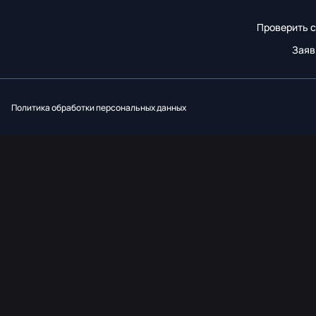
Проверить с
Заяв
Вконтакт
Однок
Y
Политика обработки персональных данных