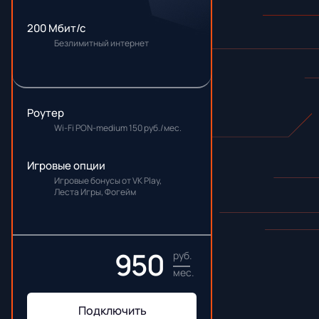
200 Мбит/с
Безлимитный интернет
Роутер
Wi-Fi PON-medium 150 руб./мес.
Игровые опции
Игровые бонусы от VK Play,
Леста Игры, Фогейм
950
руб.
мес.
Подключить