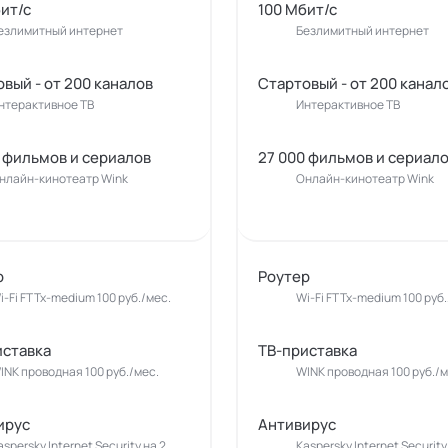
ит/с
100 Мбит/с
езлимитный интернет
Безлимитный интернет
вый - от 200 каналов
Стартовый - от 200 канал
нтерактивное ТВ
Интерактивное ТВ
 фильмов и сериалов
27 000 фильмов и сериал
нлайн-кинотеатр Wink
Онлайн-кинотеатр Wink
р
Роутер
i-Fi FTTx-medium 100 руб./мес.
Wi-Fi FTTx-medium 100 руб.
иставка
ТВ-приставка
INK проводная 100 руб./мес.
WINK проводная 100 руб./м
ирус
Антивирус
aspersky Internet Security на 2
Kaspersky Internet Security