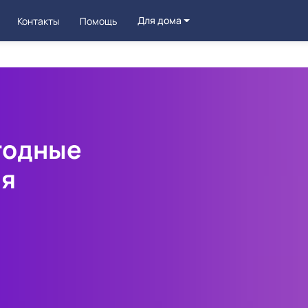
Для дома
Контакты
Помощь
годные
ля