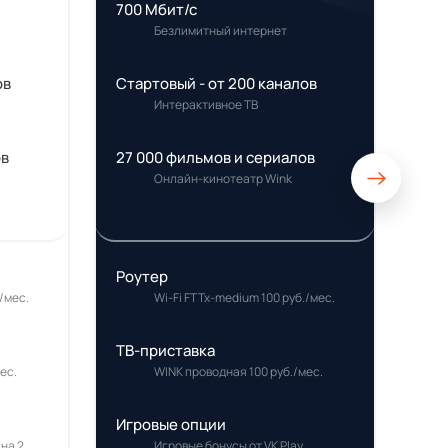
700 Мбит/с
Безлимитный интернет
ов
Стартовый - от 200 каналов
Интерактивное ТВ
ов
27 000 фильмов и сериалов
Онлайн-кинотеатр Wink
Роутер
/мес.
Wi-Fi FTTx-medium 100 руб./мес.
ТВ-приставка
ес.
WINK проводная 100 руб./мес.
Игровые опции
 на 2
Игровые бонусы от VK Play,