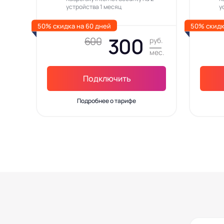
устройства 1 месяц
у
50% скидка на 60 дней
50% скидк
300
600
руб.
мес.
Подключить
Подробнее о тарифе