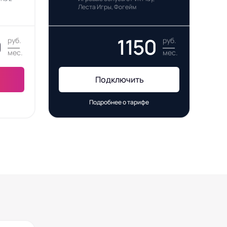
Леста Игры, Фогейм
0
1150
руб.
руб.
мес.
мес.
Подключить
Подробнее о тарифе