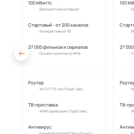
100 Мбит/с
100 Мб
Безлимитный интернет
Б
Стартовый - от 200 каналов
Старто
Интерактивное ТВ
И
27 000 фильмов и сериалов
27 000
Онлайн-кинотеатр Wink
О
Роутер
Роуте
Wi-Fi FTTx-low 10 руб./мес.
W
ТВ-приставка
ТВ-пр
WINK проводная 10 руб./мес.
W
Антивирус
Антив
Kaspersky Internet Security на 2
K