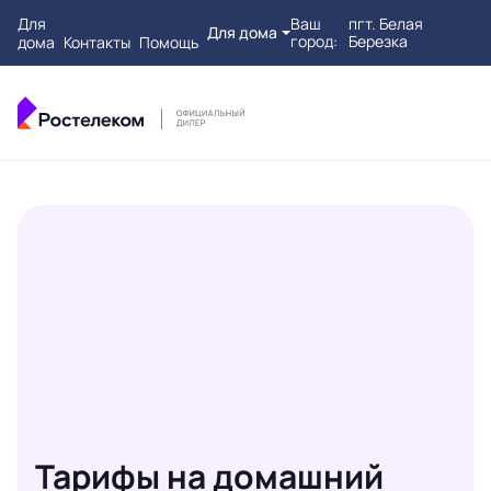
Для
Ваш
пгт. Белая
Для дома
город:
Березка
дома
Контакты
Помощь
Тарифы на домашний