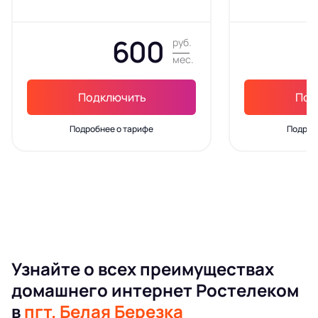
600
руб.
мес.
Подключить
Под
Подробнее о тарифе
Подроб
Узнайте о всех преимуществах
домашнего интернет Ростелеком
в
пгт. Белая Березка