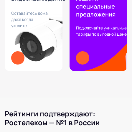
специальные
Оставайтесь дома,
предложения
даже когда
уходите
Подключайте уникальные
тарифы по выгодной цене
Рейтинги подтверждают:
Ростелеком — №1 в России