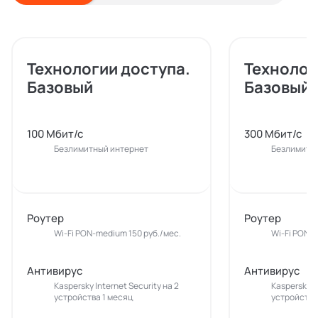
Технологии доступа.
Технолог
Базовый
Базовый
100 Мбит/с
300 Мбит/с
Безлимитный интернет
Безлимитн
Роутер
Роутер
Wi-Fi PON-medium 150 руб./мес.
Wi-Fi PON-m
Антивирус
Антивирус
Kaspersky Internet Security на 2
Kaspersky In
устройства 1 месяц
устройства