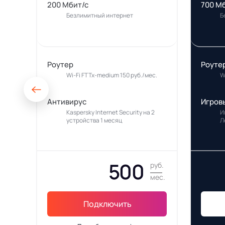
200 Мбит/с
700 М
Безлимитный интернет
Б
Роутер
Роуте
Wi-Fi FTTx-medium 150 руб./мес.
W
Антивирус
Игров
Kaspersky Internet Security на 2
И
устройства 1 месяц
Л
500
руб.
мес.
Подключить