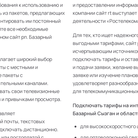
бования к использованию и
и предоставлении информац
ь из пакетов, предлагающих
компании сайт rt выступает
антировать им постоянный
деятельности «Ростелекома»
йте все необходимые
Для тех, кто ищет надежног
ном сайт рп. Базарный
выгодными тарифами, сайт 
исчерпывающим источником
длагает широкий выбор
подключать тарифы и остав
еты с местными и
и подачи заявки, желание 
 пакеты с
заявке или изучение плано
ательными каналами.
удовлетворяет разнообразн
ивать свои телевизионные
для телекоммуникационных 
 и привычками просмотра.
Подключать тарифы на инт
авляет
Базарный Сызган и област
й почты, текстовых
для высокоскоростного 
одключать дистанционно.
 или постоплатой с
для оптоволоконной свя