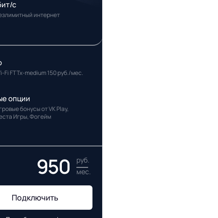
бит/с
езлимитный интернет
р
i-Fi FTTx-medium 150 руб./мес.
ые опции
гровые бонусы от VK Play,
еста Игры, Фогейм
950
руб.
мес.
Подключить