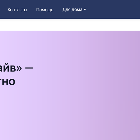
Для дома
Контакты
Помощь
айв» —
тно