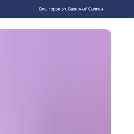
Ваш город:
рп. Базарный Сызган