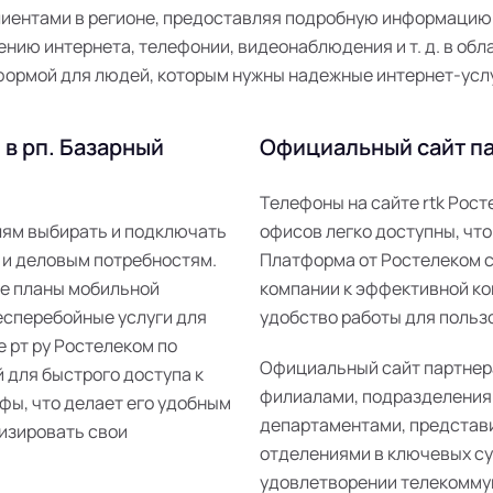
иентами в регионе, предоставляя подробную информацию о
нию интернета, телефонии, видеонаблюдения и т. д. в обла
формой для людей, которым нужны надежные интернет-услу
в рп. Базарный
Официальный сайт па
Телефоны на сайте rtk Рос
елям выбирать и подключать
офисов легко доступны, что
 и деловым потребностям.
Платформа от Ростелеком 
ые планы мобильной
компании к эффективной ко
есперебойные услуги для
удобство работы для пользо
е рт ру Ростелеком по
Официальный сайт партнер
 для быстрого доступа к
филиалами, подразделения
фы, что делает его удобным
департаментами, представ
изировать свои
отделениями в ключевых суб
удовлетворении телекомму