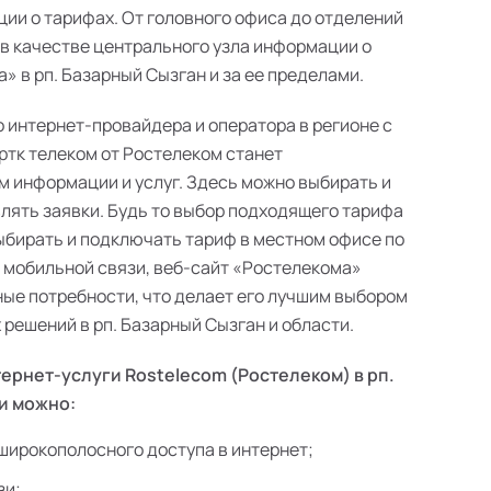
ии о тарифах. От головного офиса до отделений
 в качестве центрального узла информации о
 в рп. Базарный Сызган и за ее пределами.
о интернет-провайдера и оператора в регионе с
ртк телеком от Ростелеком станет
 информации и услуг. Здесь можно выбирать и
лять заявки. Будь то выбор подходящего тарифа
выбирать и подключать тариф в местном офисе по
в мобильной связи, веб-сайт «Ростелекома»
ые потребности, что делает его лучшим выбором
решений в рп. Базарный Сызган и области.
ернет-услуги Rostelecom (Ростелеком) в рп.
и можно:
широкополосного доступа в интернет;
зи;