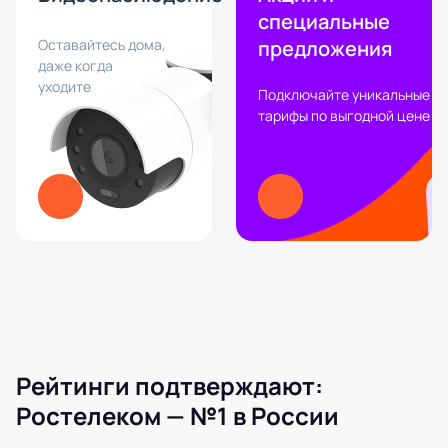
специальные
Оставайтесь дома,
предложения
даже когда
уходите
Подключайте уникальные
тарифы по выгодной цене
Рейтинги подтверждают:
Ростелеком — №1 в России