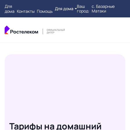
Для
Ваш
с. Базарные
Для дома
город:
Матаки
дома
Контакты
Помощь
Тарифы на домашний