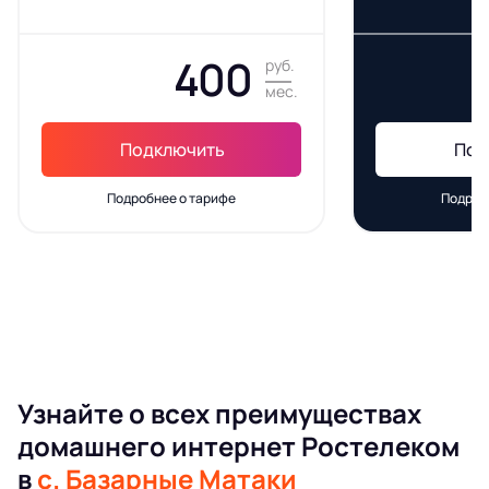
400
руб.
мес.
Подключить
Под
Подробнее о тарифе
Подроб
Узнайте о всех преимуществах
домашнего интернет Ростелеком
в
с. Базарные Матаки