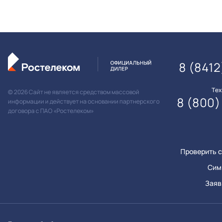
8 (841
Те
© 2026 Сайт не является средством массовой
8 (800)
информации и действует на основании партнерского
договора с ПАО «Ростелеком»
Проверить с
Сим
Заяв