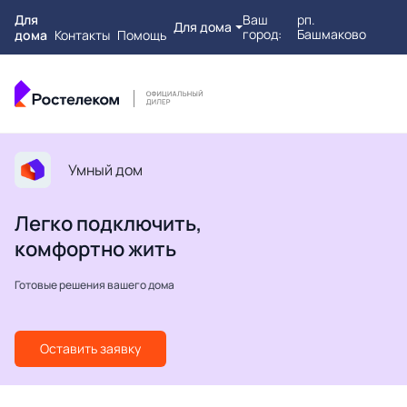
Для
Ваш
рп.
Для дома
город:
Башмаково
дома
Контакты
Помощь
Умный дом
Легко подключить,
комфортно жить
Готовые решения вашего дома
Оставить заявку