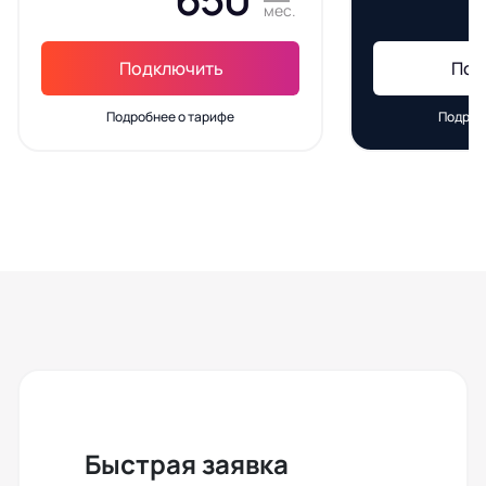
мес.
Подключить
Под
Подробнее о тарифе
Подроб
Быстрая заявка