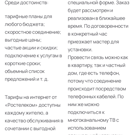
Среди достоинств:
специальной форме. Заказ
будет рассмотрен и
тарифные планы для
реализован в ближайшее
любого бюджета;
время. По договоренности
скоростное соединение;
в конкретный час
выгодные цены;
приезжает мастер для
частые акции и скидки;
установки.
подключение к услугам в
Провести связь можно как
короткие сроки;
в квартиру, так и частный
объемный список
дом, где есть телефон,
предложений и т. д.
потому что соединение
происходит посредством
телефонных кабелей. По
Тарифы на интернет от
ним же можно
«Ростелеком» доступны
подключиться к
каждому жителю, а
многоканальному ТВ с
качество обслуживания в
использованием
сочетании с выгодной