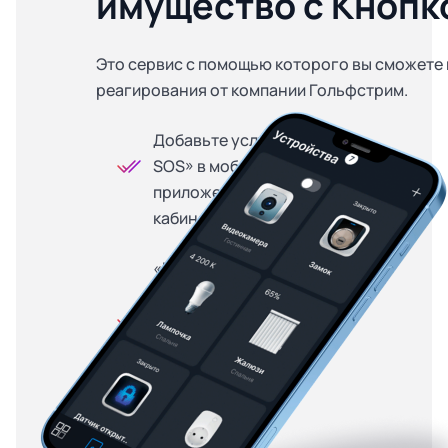
имущество с Кнопк
Это сервис с помощью которого вы сможете 
реагирования от компании Гольфстрим.
Добавьте услугу «Кнопка
SOS» в мобильном
приложении или личном
кабинете
«Кнопка SOS» доступна
на особых условиях для
абонентов, купивших
оборудование в
рассрочку — от 299
рублей в месяц