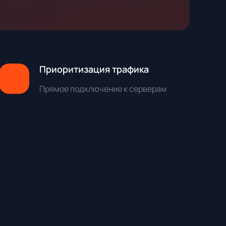
Приоритизация трафика
Прямое подключение к серверам