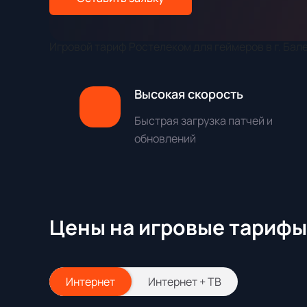
Игровой тариф Ростелеком для геймеров в г. Бал
Высокая скорость
Быстрая загрузка патчей и
обновлений
Цены на игровые тарифы
Интернет
Интернет + ТВ