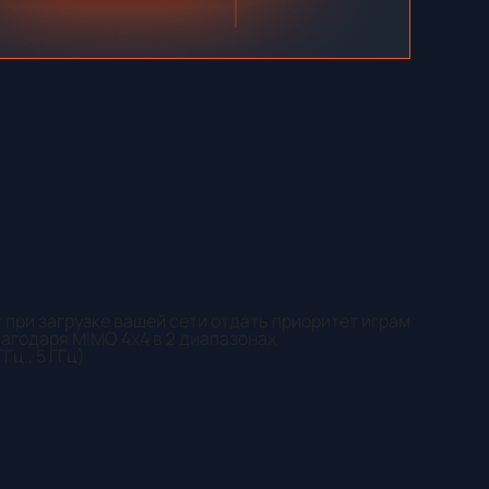
 при загрузке вашей сети отдать приоритет играм
агодаря MIMO 4x4 в 2 диапазонах
Гц., 5 ГГц)