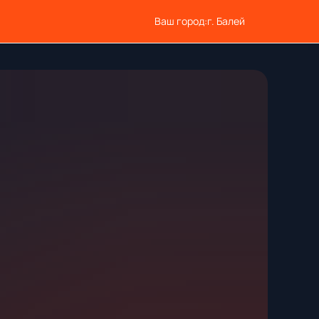
Ваш город:
г. Балей