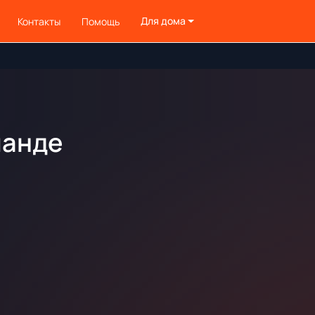
Для дома
Контакты
Помощь
манде