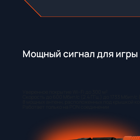
Мощный сигнал для игры 
Уверенное покрытие Wi-Fi до 300 м²
Скорость до 600 Мбит/с (2.4 ГГц.) до 1733 Мбит/с (
8 мощных антенн, расположенных под крышкой к
Работает только на PON соединении