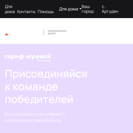
Для
Ваш
с.
Для дома
город:
Аргудан
дома
Контакты
Помощь
Присоединяйся
к команде
победителей
Высокоскоростной интернет и
уникальные игровые бонусы