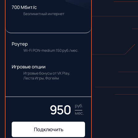
700 Мбит/с
Безлимитный интернет
Роутер
Wi-Fi PON-medium 150 руб./мес.
Игровые опции
Игровые бонусы от VK Play,
Леста Игры, Фогейм
950
руб.
мес.
Подключить