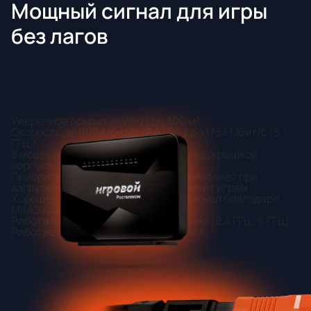
Мощный сигнал для игры
без лагов
Уверенное покрытие Wi-Fi до 300 м²
Скорость до 600 Мбит/с (2.4 ГГц.) до 1733 Мбит/с (5
ГГц.)
8 мощных антенн, расположенных под крышкой
корпуса
Приоритизация популярных игр, позволяет при
загрузке вашей сети отдать приоритет играм
Хорошее покрытие и стабильный сигнал благодаря
MIMO 4x4 в 2 диапазонах
Работа в 2 диапазонах одновременно (2.4 ГГц., 5 ГГц)
Работает только на PON соединении