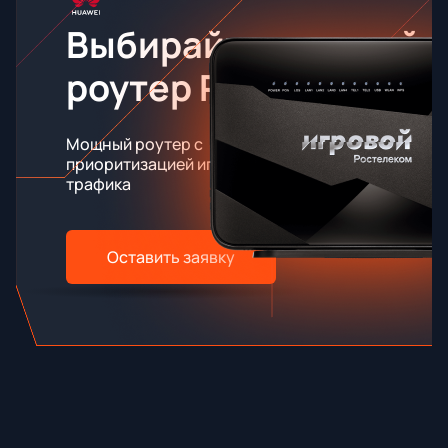
Выбирайте игровой
роутер RT-X
Мощный роутер с
приоритизацией игрового
трафика
Оставить заявку