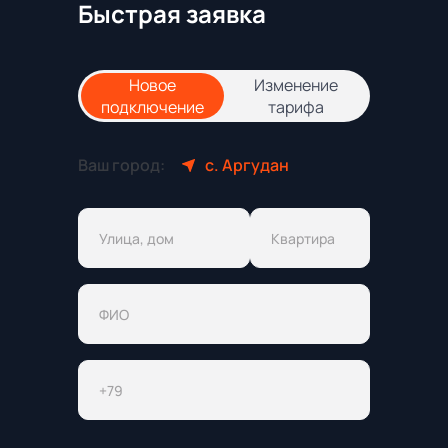
Быстрая заявка
Новое
Изменение
подключение
тарифа
Ваш город:
с. Аргудан