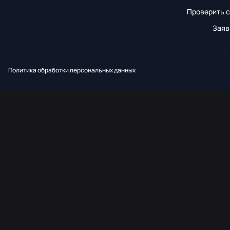
Проверить с
Заяв
Вконтакт
Однок
Y
Политика обработки персональных данных