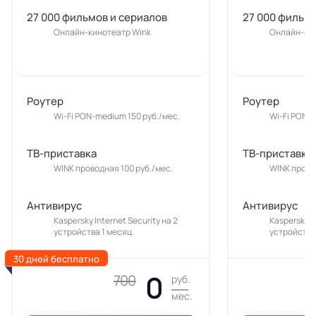
27 000 фильмов и сериалов
27 000 фильмо
Онлайн-кинотеатр Wink
Онлайн-кин
Роутер
Роутер
Wi-Fi PON-medium 150 руб./мес.
Wi-Fi PON-m
ТВ-приставка
ТВ-приставка
WINK проводная 100 руб./мес.
WINK прово
Антивирус
Антивирус
Kaspersky Internet Security на 2
Kaspersky In
устройства 1 месяц
устройства
30 дней бесплатно
0
700
руб.
мес.