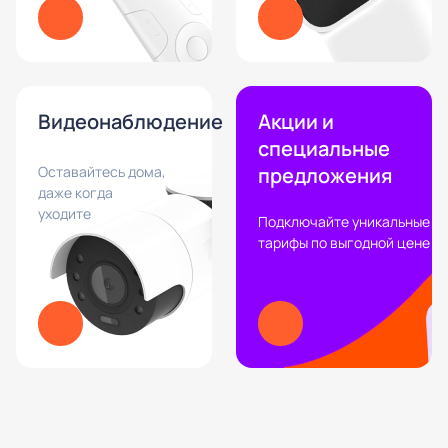
Видеонаблюдение
Акции и
специальные
Оставайтесь дома,
предложения
даже когда
уходите
Подключайте уникальные
тарифы по выгодной цене