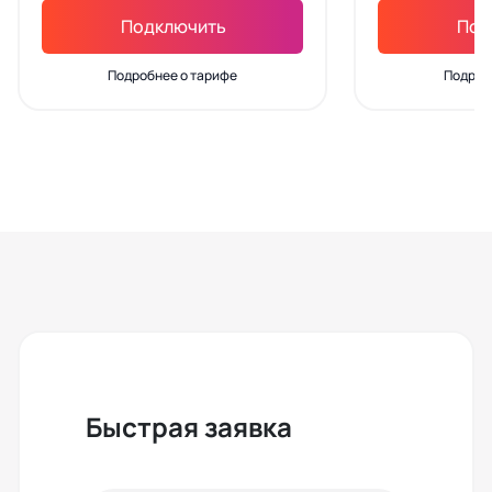
Подключить
Под
Подробнее о тарифе
Подроб
Быстрая заявка