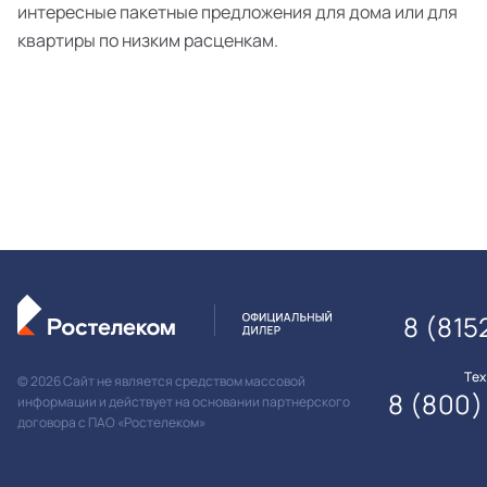
интересные пакетные предложения для дома или для
квартиры по низким расценкам.
8 (815
Те
© 2026 Сайт не является средством массовой
8 (800)
информации и действует на основании партнерского
договора с ПАО «Ростелеком»