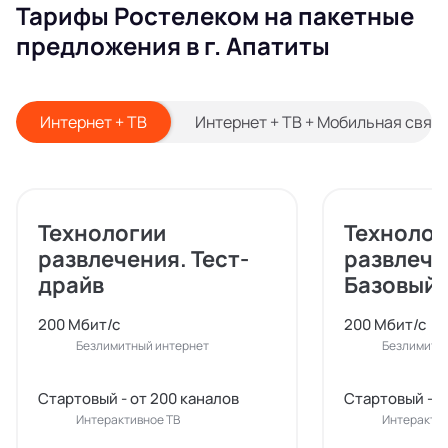
Тарифы Ростелеком на пакетные
предложения в г. Апатиты
Интернет + ТВ
Интернет + ТВ + Мобильная связ
Технологии
Технолог
развлечения. Тест-
развлече
драйв
Базовый
200 Мбит/с
200 Мбит/с
Безлимитный интернет
Безлимитн
Стартовый - от 200 каналов
Стартовый - о
Интерактивное ТВ
Интерактив