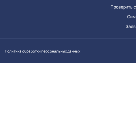
Проверить с
Сим
Заяв
Вконтакт
Однок
Y
Политика обработки персональных данных