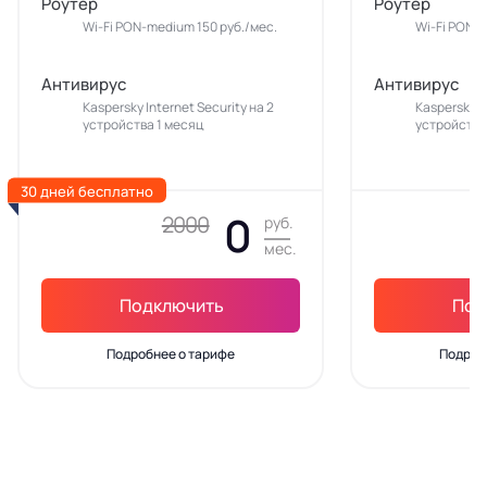
Роутер
Роутер
Wi-Fi PON-medium 150 руб./мес.
Wi-Fi PON-m
Антивирус
Антивирус
Kaspersky Internet Security на 2
Kaspersky In
устройства 1 месяц
устройства
30 дней бесплатно
0
2000
руб.
мес.
Подключить
Под
Подробнее о тарифе
Подроб