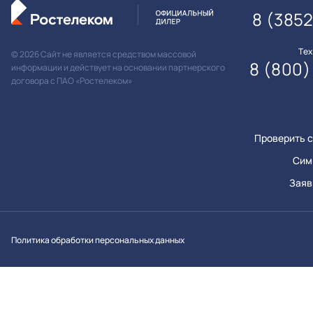
8 (385
Те
© 2026 Сайт не является средством массовой
8 (800)
информации и действует на основании партнерского
договора с ПАО «Ростелеком»
Проверить с
Сим
Заяв
Вконтакт
Однок
Y
Политика обработки персональных данных