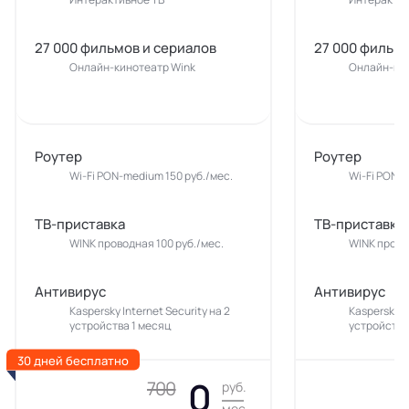
27 000 фильмов и сериалов
27 000 фильмо
Онлайн-кинотеатр Wink
Онлайн-кин
Роутер
Роутер
Wi-Fi PON-medium 150 руб./мес.
Wi-Fi PON-m
ТВ-приставка
ТВ-приставка
WINK проводная 100 руб./мес.
WINK прово
Антивирус
Антивирус
Kaspersky Internet Security на 2
Kaspersky In
устройства 1 месяц
устройства
30 дней бесплатно
0
700
руб.
мес.