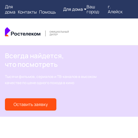
Для
Ваш
г.
Для дома
город:
Алейск
дома
Контакты
Помощь
Всегда найдется,
что посмотреть
Тысячи фильмов, сериалов и ТВ-каналов в высоком
качестве по цене одного похода в кино
Оставить заявку