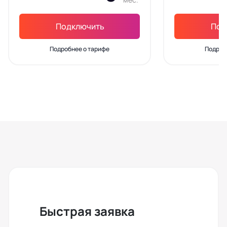
Подключить
Под
Подробнее о тарифе
Подроб
Быстрая заявка