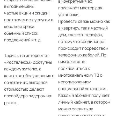
в конкретный час
выгодные цены;
приезжает мастер для
частые акции и скидки;
установки.
подключение к услугам в
Провести связь можно как
короткие сроки;
в квартиру, так и частный
объемный список
дом, где есть телефон,
предложений и т. д.
потому что соединение
происходит посредством
телефонных кабелей. По
Тарифы на интернет от
ним же можно
«Ростелеком» доступны
подключиться к
каждому жителю, а
многоканальному ТВ с
качество обслуживания в
использованием
сочетании с выгодной
специальной установки.
стоимостью делают
Каждый абонент получает
провайдера лидером на
личный кабинет, в котором
рынке.
можно следить за
новостями оператора и