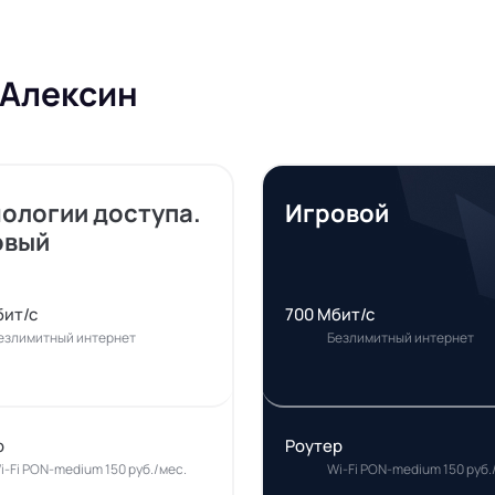
 Алексин
нологии доступа.
Игровой
овый
бит/с
700 Мбит/с
езлимитный интернет
Безлимитный интернет
р
Роутер
i-Fi PON-medium 150 руб./мес.
Wi-Fi PON-medium 150 руб.