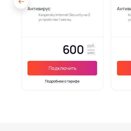
Антивирус
Антив
Kaspersky Internet Security на 2
K
устройства 1 месяц
у
600
руб.
мес.
Подключить
Подробнее о тарифе