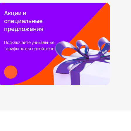
Акции и
специальные
предложения
Подключайте уникальные
тарифы по выгодной цене