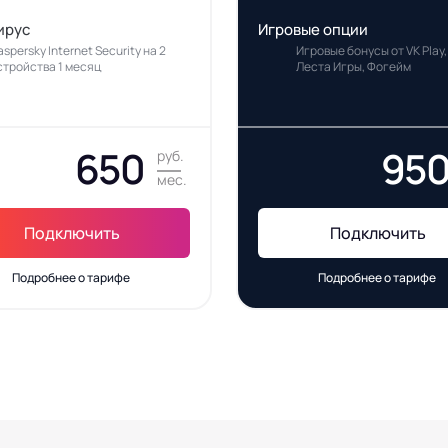
ирус
Игровые опции
aspersky Internet Security на 2
Игровые бонусы от VK Play,
стройства 1 месяц
Леста Игры, Фогейм
650
95
руб.
мес.
Подключить
Подключить
Подробнее о тарифе
Подробнее о тарифе