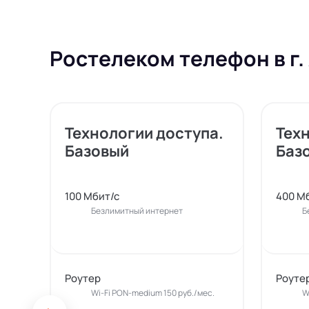
Ростелеком телефон в г.
Технологии доступа.
Тех
Базовый
Баз
100 Мбит/с
400 М
Безлимитный интернет
Б
Роутер
Роуте
Wi-Fi PON-medium 150 руб./мес.
W