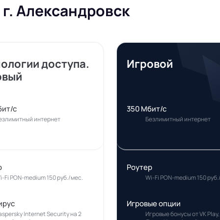
 г. Александровск
нологии доступа.
Игровой
овый
бит/с
350 Мбит/с
езлимитный интернет
Безлимитный интернет
р
Роутер
i-Fi PON-medium 150 руб./мес.
Wi-Fi PON-medium 150 руб.
ирус
Игровые опции
aspersky Internet Security на 2
Игровые бонусы от VK Play,