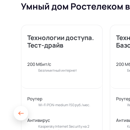
Умный дом Ростелеком в
Технологии доступа.
Тех
Тест-драйв
Баз
200 Мбит/с
200 М
Безлимитный интернет
Б
Роутер
Роуте
Wi-Fi PON-medium 150 руб./мес.
W
Антивирус
Антив
Kaspersky Internet Security на 2
K