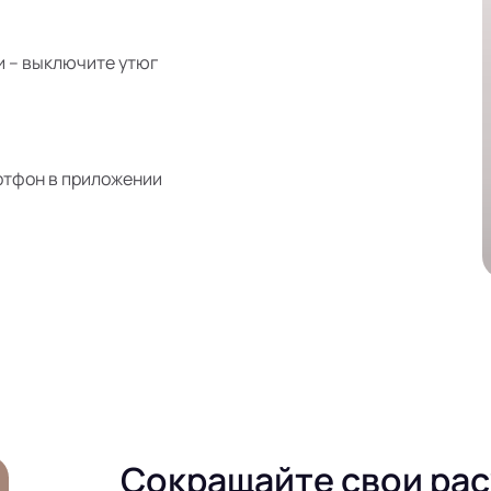
и – выключите утюг
ртфон в приложении
Сокращайте свои ра