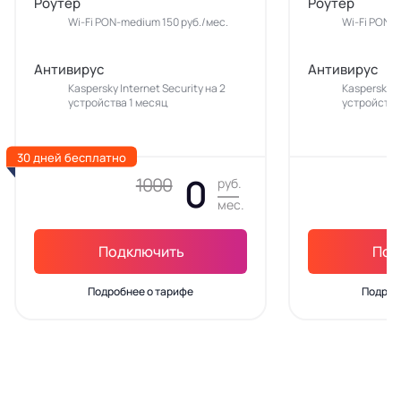
Роутер
Роутер
Wi-Fi PON-medium 150 руб./мес.
Wi-Fi PON-m
Антивирус
Антивирус
Kaspersky Internet Security на 2
Kaspersky In
устройства 1 месяц
устройства
30 дней бесплатно
0
1000
руб.
мес.
Подключить
Под
Подробнее о тарифе
Подроб