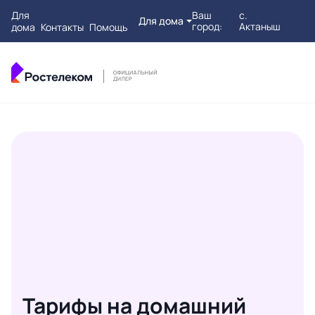
Для
Ваш
с.
Для дома
город:
Актаныш
дома
Контакты
Помощь
Тарифы на домашний