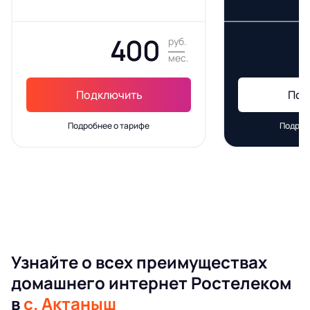
400
руб.
мес.
Подключить
Под
Подробнее о тарифе
Подроб
Узнайте о всех преимуществах
домашнего интернет Ростелеком
в
с. Актаныш