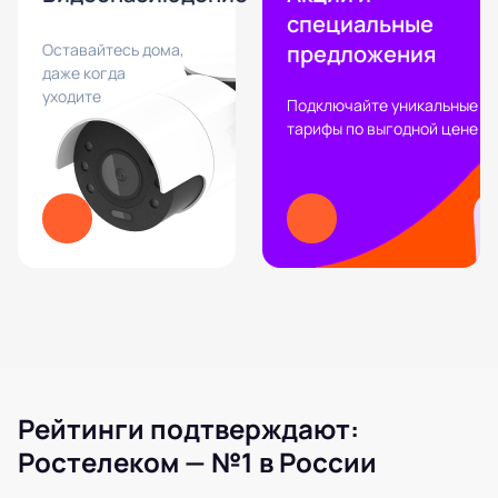
специальные
Оставайтесь дома,
предложения
даже когда
уходите
Подключайте уникальные
тарифы по выгодной цене
Рейтинги подтверждают:
Ростелеком — №1 в России