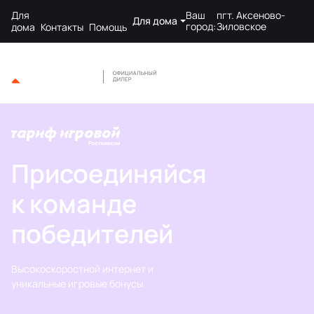
Для
Ваш
пгт. Аксеново-
Для дома
город:
Зиловское
дома
Контакты
Помощь
Присоединяйся
к команде
победителей
Высокоскоростной интернет и
уникальные игровые бонусы