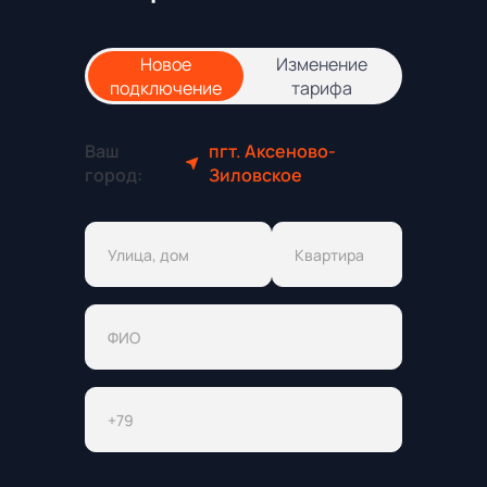
Новое
Изменение
подключение
тарифа
Ваш
пгт. Аксеново-
город:
Зиловское