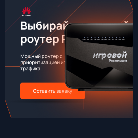
Выбирайте игровой
роутер RT-X
Мощный роутер с
приоритизацией игрового
трафика
Оставить заявку