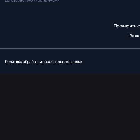
договора с ПАО «Ростелеком»
Проверить с
Заяв
Вконтакт
Однок
Y
Политика обработки персональных данных