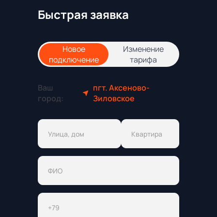
Быстрая заявка
Новое
Изменение
подключение
тарифа
Ваш
пгт. Аксеново-
город:
Зиловское