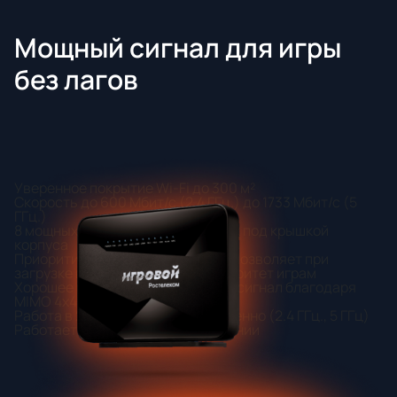
Мощный сигнал для игры
без лагов
Уверенное покрытие Wi-Fi до 300 м²
Скорость до 600 Мбит/с (2.4 ГГц.) до 1733 Мбит/с (5
ГГц.)
8 мощных антенн, расположенных под крышкой
корпуса
Приоритизация популярных игр, позволяет при
загрузке вашей сети отдать приоритет играм
Хорошее покрытие и стабильный сигнал благодаря
MIMO 4x4 в 2 диапазонах
Работа в 2 диапазонах одновременно (2.4 ГГц., 5 ГГц)
Работает только на PON соединении