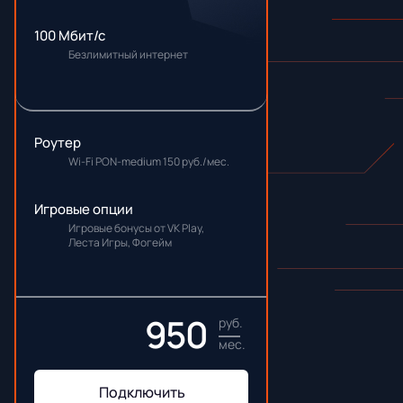
100 Мбит/с
Безлимитный интернет
Роутер
Wi-Fi PON-medium 150 руб./мес.
Игровые опции
Игровые бонусы от VK Play,
Леста Игры, Фогейм
950
руб.
мес.
Подключить