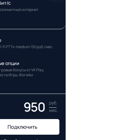
бит/с
езлимитный интернет
р
i-Fi FTTx-medium 150 руб./мес.
ые опции
гровые бонусы от VK Play,
еста Игры, Фогейм
950
руб.
мес.
Подключить