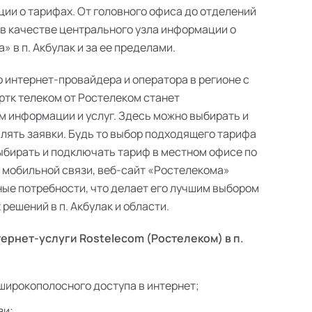
ии о тарифах. От головного офиса до отделений
 в качестве центрального узла информации о
 в п. Акбулак и за ее пределами.
о интернет-провайдера и оператора в регионе с
ртк телеком от Ростелеком станет
 информации и услуг. Здесь можно выбирать и
лять заявки. Будь то выбор подходящего тарифа
выбирать и подключать тариф в местном офисе по
в мобильной связи, веб-сайт «Ростелекома»
ые потребности, что делает его лучшим выбором
ешений в п. Акбулак и области.
ернет-услуги Rostelecom (Ростелеком) в п.
широкополосного доступа в интернет;
зи;