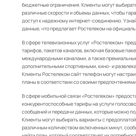
бюджетные ограничения. Клиенты могут выбират
различные скорости и объемы данных, чтобы гар
доступ к надежному интернет-соединению. Узна
данные, что предлагает Ростелеком на официальн
В сфере телевизионных услуг «Ростелеком» пре
тарифов, пакетов каналов, включая базовые пак
международными каналами, а также премиальные
дополнительными спортивными, кино- и развлек
Клиенты Ростелеком сайт телефон могут настра
планы в соответствии со своими предпочтениями
В сфере мобильной связи «Ростелеком» предост
конкурентоспособные тарифы на услуги голосово
сообщений и передачи данных, которые можно п
Клиенты могут выбирать варианты с предоплатой
различным количеством включенных минут, сооб
найти план, который соответствует их потребнос