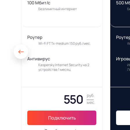
100 Мбит/с
500 М
Безлимитный интернет
Б
Роутер
Роуте
Wi-Fi FTTx-medium 150 руб./мес.
W
Антивирус
Игров
Kaspersky Internet Security на 2
И
устройства 1 месяц
Л
550
руб.
мес.
Подключить