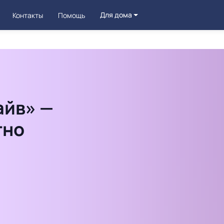
Для дома
Контакты
Помощь
айв» —
тно