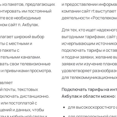
ь из пакетов, предлагающих
и предоставлении информац
антировать им постоянный
компании сайт rt выступает
йте все необходимые
деятельности «Ростелекома»
ом сайт п. Акбулак.
Для тех, кто ищет надежног
длагает широкий выбор
выгодными тарифами, сайт 
еты с местными и
исчерпывающим источником
 пакеты с
подключать тарифы и остав
ательными каналами.
и подачи заявки, желание 
ивать свои телевизионные
заявке или изучение плано
 и привычками просмотра.
удовлетворяет разнообразн
для телекоммуникационных р
авляет
й почты, текстовых
Подключать тарифы на инт
одключать дистанционно.
Акбулак и области можно:
 или постоплатой с
для высокоскоростного 
щений и данных, чтобы
тям в мобильной связи и
для оптоволоконной свя