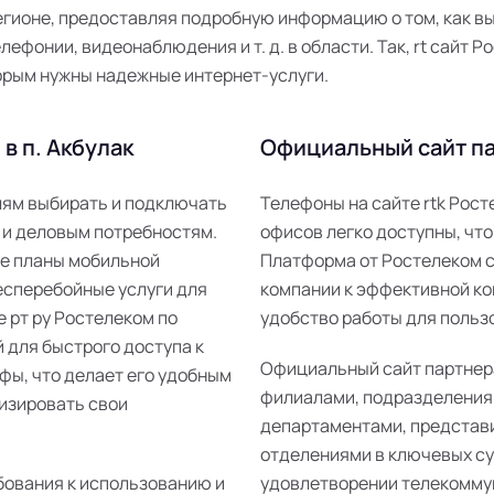
гионе, предоставляя подробную информацию о том, как в
лефонии, видеонаблюдения и т. д. в области. Так, rt сайт
орым нужны надежные интернет-услуги.
в п. Акбулак
Официальный сайт па
елям выбирать и подключать
Телефоны на сайте rtk Рос
 и деловым потребностям.
офисов легко доступны, что
ые планы мобильной
Платформа от Ростелеком 
есперебойные услуги для
компании к эффективной ко
е рт ру Ростелеком по
удобство работы для пользо
 для быстрого доступа к
Официальный сайт партнер
фы, что делает его удобным
филиалами, подразделения
изировать свои
департаментами, представ
отделениями в ключевых суб
бования к использованию и
удовлетворении телекомму