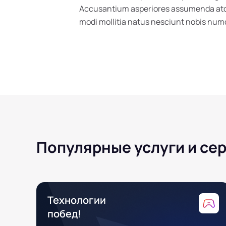
Accusantium asperiores assumenda atque
modi mollitia natus nesciunt nobis n
Популярные услуги и се
Технологии
побед!