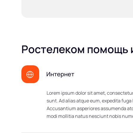
Ростелеком помощь и
Интернет
Lorem ipsum dolor sit amet, consectetur
sunt. Ad alias atque eum, expedita fuga
Accusantium asperiores assumenda atque
modi mollitia natus nesciunt nobis n