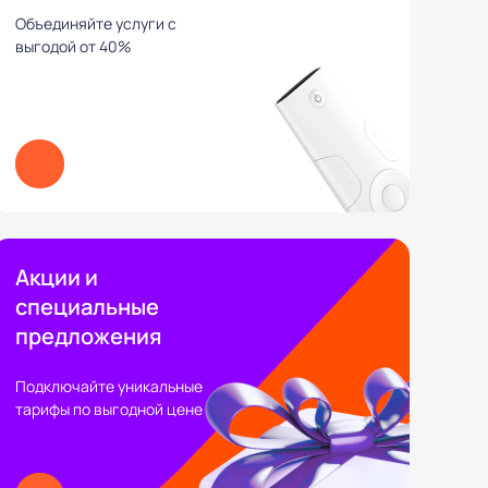
Объединяйте услуги с
выгодой от 40%
Акции и
специальные
предложения
Подключайте уникальные
тарифы по выгодной цене