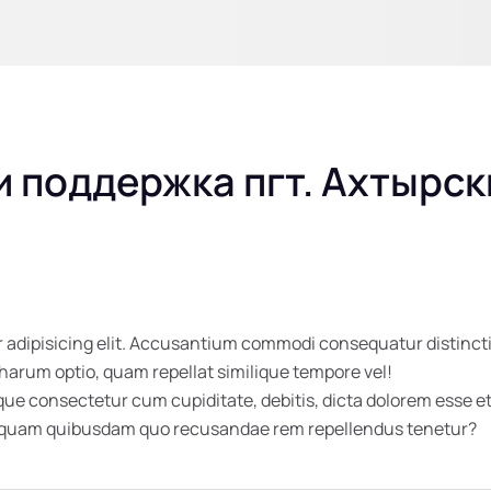
 поддержка пгт. Ахтырск
 adipisicing elit. Accusantium commodi consequatur distincti
 harum optio, quam repellat similique tempore vel!
 consectetur cum cupiditate, debitis, dicta dolorem esse et 
umquam quibusdam quo recusandae rem repellendus tenetur?