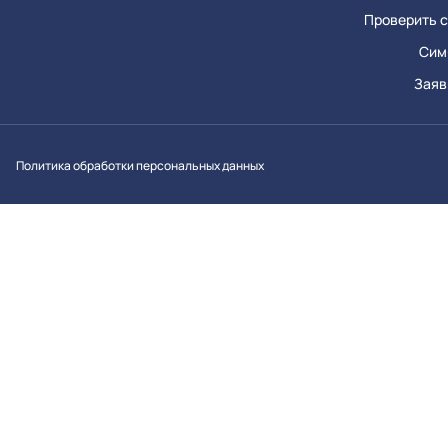
Проверить с
Сим
Заяв
Вконтакт
Однок
Y
Политика обработки персональных данных