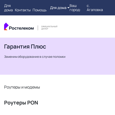
Для
Ваш
с.
Для дома
город:
Агаповка
дома
Контакты
Помощь
Гарантия Плюс
Заменим оборудование в случае поломки
Роутеры и модемы
Т
Роутеры PON