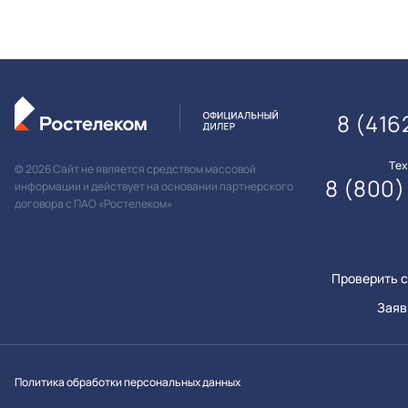
8 (416
Те
© 2026 Сайт не является средством массовой
8 (800)
информации и действует на основании партнерского
договора с ПАО «Ростелеком»
Проверить с
Заяв
Вконтакт
Однок
Y
Политика обработки персональных данных