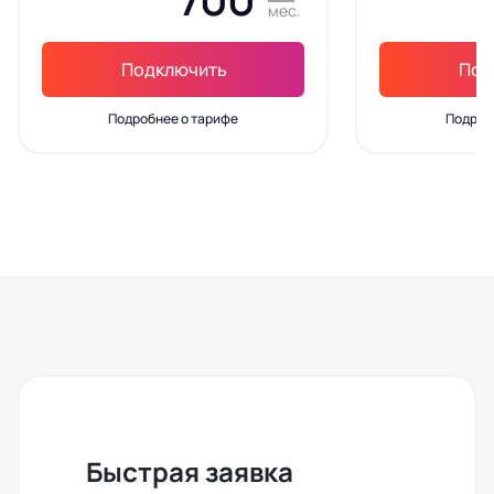
мес.
Подключить
Под
Подробнее о тарифе
Подроб
Быстрая заявка