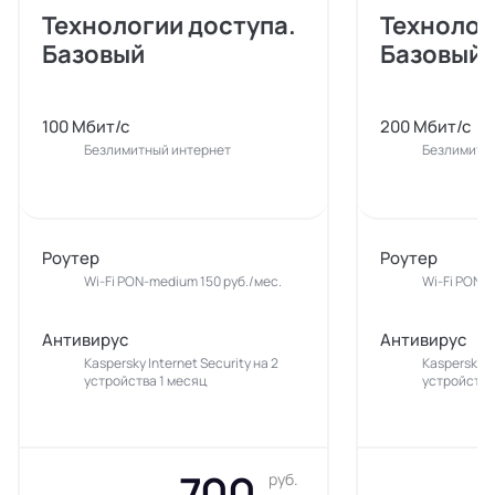
Технологии доступа.
Технолог
Базовый
Базовый
100 Мбит/с
200 Мбит/с
Безлимитный интернет
Безлимитн
Роутер
Роутер
Wi-Fi PON-medium 150 руб./мес.
Wi-Fi PON-m
Антивирус
Антивирус
Kaspersky Internet Security на 2
Kaspersky In
устройства 1 месяц
устройства
700
руб.