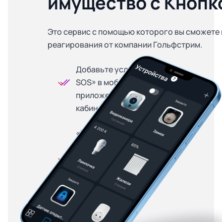
имущество с Кнопк
Это сервис с помощью которого вы сможете 
реагирования от компании Гольфстрим.
Добавьте услугу «Кнопка
SOS» в мобильном
приложении или личном
кабинете
«Кнопка SOS» доступна
на особых условиях для
абонентов, купивших
оборудование в
рассрочку — от 299
рублей в месяц