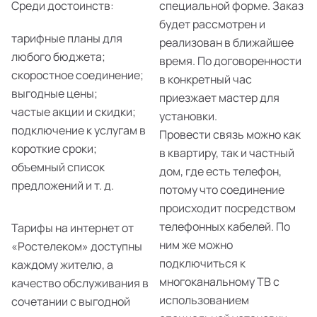
Среди достоинств:
специальной форме. Заказ
будет рассмотрен и
тарифные планы для
реализован в ближайшее
любого бюджета;
время. По договоренности
скоростное соединение;
в конкретный час
выгодные цены;
приезжает мастер для
частые акции и скидки;
установки.
подключение к услугам в
Провести связь можно как
короткие сроки;
в квартиру, так и частный
объемный список
дом, где есть телефон,
предложений и т. д.
потому что соединение
происходит посредством
телефонных кабелей. По
Тарифы на интернет от
ним же можно
«Ростелеком» доступны
подключиться к
каждому жителю, а
многоканальному ТВ с
качество обслуживания в
использованием
сочетании с выгодной