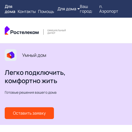
Для
Ваш
п.
Для дома
город:
Аэропорт
дома
Контакты
Помощь
Умный дом
Легко подключить,
комфортно жить
Готовые решения вашего дома
Оставить заявку