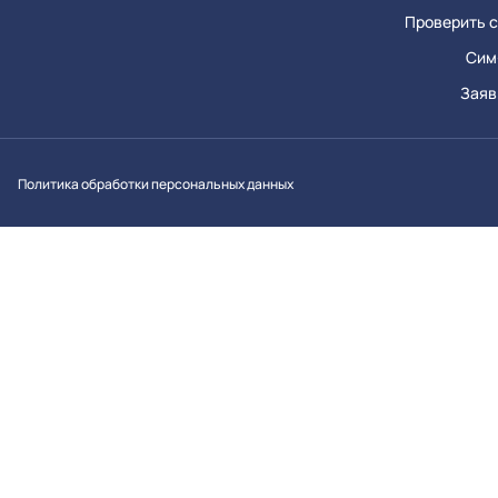
Проверить с
Сим
Заяв
Вконтакт
Однок
Y
Политика обработки персональных данных