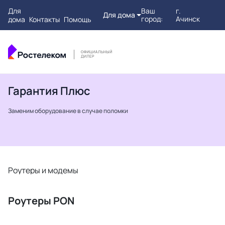
Для
Ваш
г.
Для дома
город:
Ачинск
дома
Контакты
Помощь
Гарантия Плюс
Заменим оборудование в случае поломки
Роутеры и модемы
Т
Роутеры PON