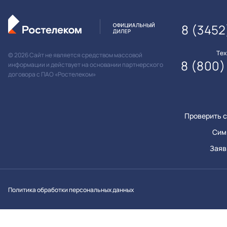
8 (3452
Те
© 2026 Сайт не является средством массовой
8 (800)
информации и действует на основании партнерского
договора с ПАО «Ростелеком»
Проверить с
Сим
Заяв
Вконтакт
Однок
Y
Политика обработки персональных данных