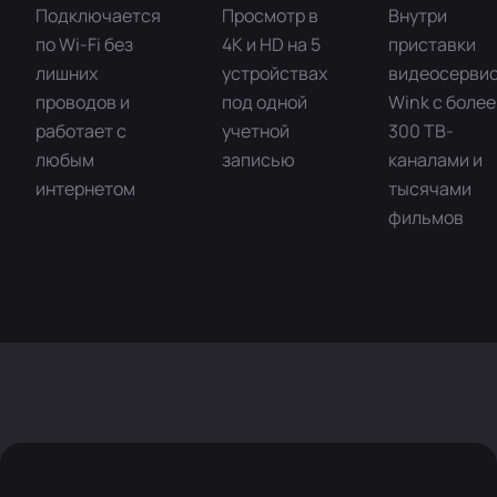
Подключается
Просмотр в
Внутри
по Wi-Fi без
4K и HD на 5
приставки
лишних
устройствах
видеосерви
проводов и
под одной
Wink с более
работает с
учетной
300 ТВ-
любым
записью
каналами и
интернетом
тысячами
фильмов