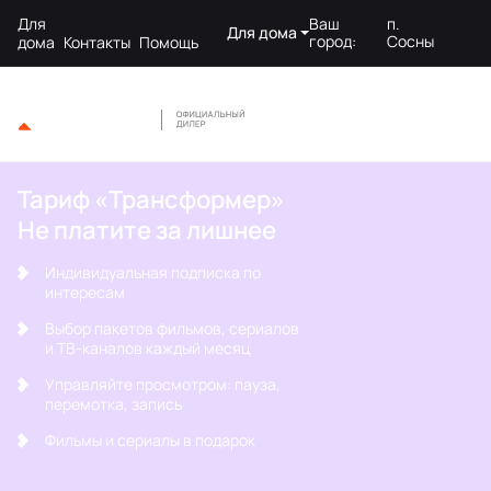
Для
Ваш
п.
Для дома
город:
Сосны
дома
Контакты
Помощь
Тариф «Трансформер»
Не платите за лишнее
Индивидуальная подписка по
интересам
Выбор пакетов фильмов, сериалов
и ТВ-каналов каждый месяц
Управляйте просмотром: пауза,
перемотка, запись
Фильмы и сериалы в подарок