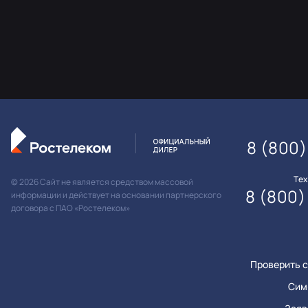
8 (800)
Те
© 2026 Сайт не является средством массовой
8 (800)
информации и действует на основании партнерского
договора с ПАО «Ростелеком»
Проверить с
Сим