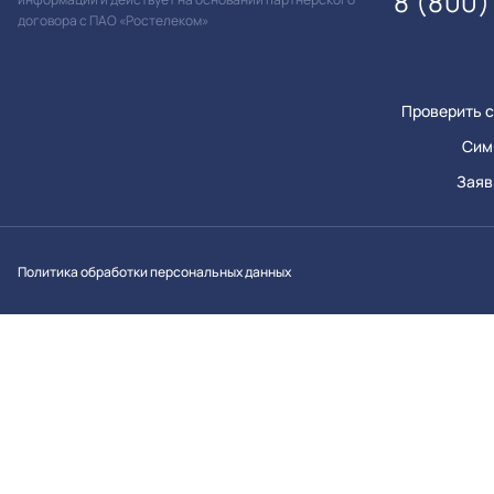
8 (800)
договора с ПАО «Ростелеком»
Проверить с
Сим
Заяв
Вконтакт
Однок
Y
Политика обработки персональных данных