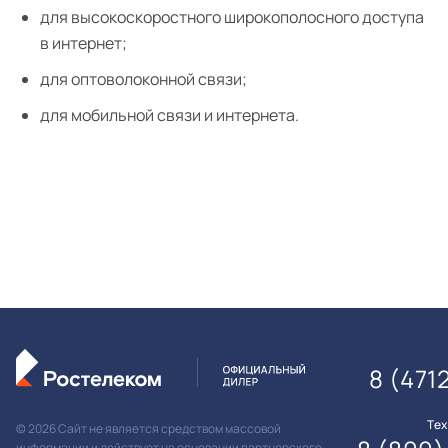
для высокоскоростного широкополосного доступа
в интернет;
для оптоволоконной связи;
для мобильной связи и интернета.
8 (471
Те
© 2026 Сайт не является средством массовой
информации и действует на основании партнерского