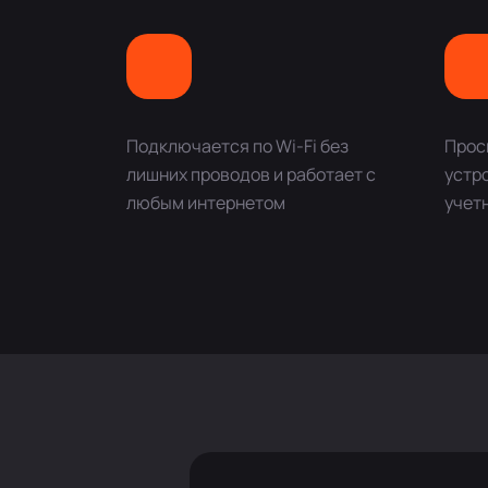
Подключается по Wi-Fi без
Просм
лишних проводов и работает с
устр
любым интернетом
учет