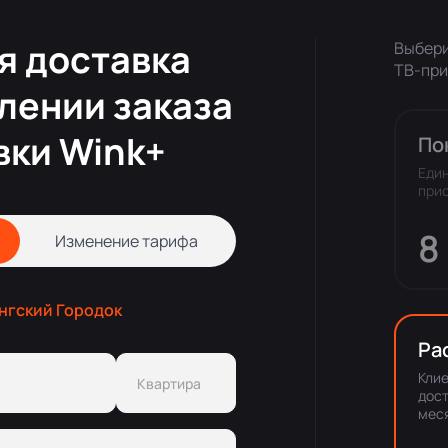
я доставка
Выбери
ТВ-при
лении заказа
вки Wink+
По
Еди
прис
8
Изменение тарифа
енгский Городок
Ра
Кли
дост
мес