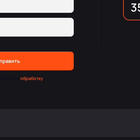
3
править
аетесь на
обработку