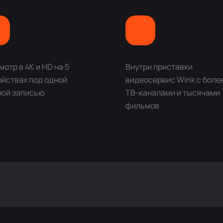
отр в 4K и HD на 5
Внутри приставки
ойствах под одной
видеосервис Wink с боле
ной записью
ТВ-каналами и тысячами
фильмов