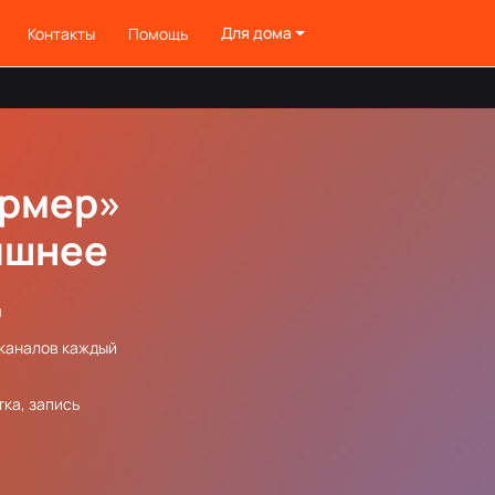
Для дома
Контакты
Помощь
ормер»
ишнее
м
-каналов каждый
ка, запись