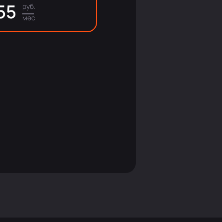
55
руб.
мес