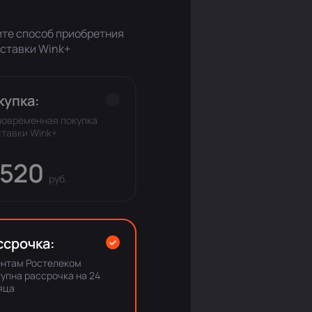
те способ приобретния
ставки Wink+
купка:
новременная покупка
тавки Wink+
 520
руб.
ссрочка:
ентам Ростелеком
упна рассрочка на 24
яца