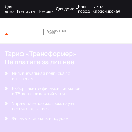
Для
Ваш
ст-ца
Для дома
город:
Кардоникская
дома
Контакты
Помощь
Тариф «Трансформер»
Не платите за лишнее
Индивидуальная подписка по
интересам
Выбор пакетов фильмов, сериалов
и ТВ-каналов каждый месяц
Управляйте просмотром: пауза,
перемотка, запись
Фильмы и сериалы в подарок