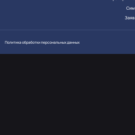
Сим
Заяв
Вконтакт
Однок
Y
Политика обработки персональных данных