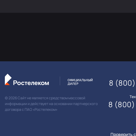
8 (800)
Те
© 2026 Сайт не является средством массовой
8 (800)
информации и действует на основании партнерского
договора с ПАО «Ростелеком»
Проверить с