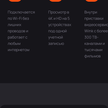
Подключается
Просмотр в
Внутри
по Wi-Fi без
4K и HD на 5
приставки
лишних
устройствах
видеосерви
проводов и
под одной
Wink с более
работает с
учетной
300 ТВ-
любым
записью
каналами и
интернетом
тысячами
фильмов