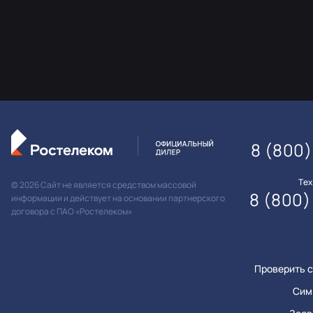
8 (800)
Те
© 2026 Сайт не является средством массовой
8 (800)
информации и действует на основании партнерского
договора с ПАО «Ростелеком»
Проверить с
Сим