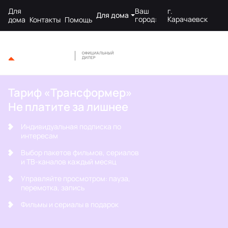
Для
Ваш
г.
Для дома
город:
Карачаевск
дома
Контакты
Помощь
Тариф «Трансформер»
Не платите за лишнее
Индивидуальная подписка по
интересам
Выбор пакетов фильмов, сериалов
и ТВ-каналов каждый месяц
Управляйте просмотром: пауза,
перемотка, запись
Фильмы и сериалы в подарок