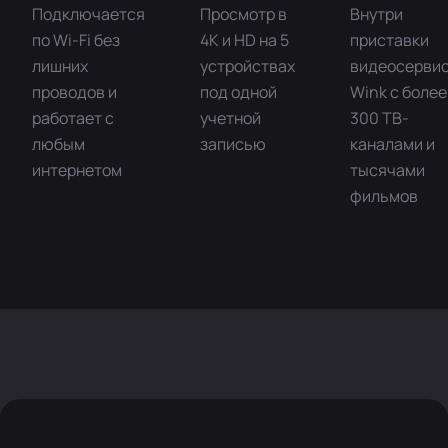
Подключается
Просмотр в
Внутри
по Wi-Fi без
4K и HD на 5
приставки
лишних
устройствах
видеосерви
проводов и
под одной
Wink с более
работает с
учетной
300 ТВ-
любым
записью
каналами и
интернетом
тысячами
фильмов