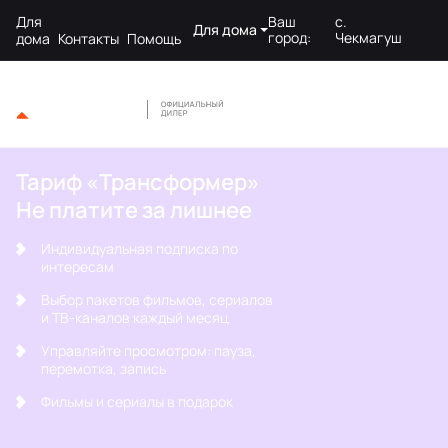
Для
Ваш
с.
Для дома
город:
Чекмагуш
дома
Контакты
Помощь
Тариф «Трансформер»
Не платите за лишнее
Индивидуальная подписка по
интересам
Выбор пакетов фильмов, сериалов
и ТВ-каналов каждый месяц
Управляйте просмотром: пауза,
перемотка, запись
Фильмы и сериалы в подарок