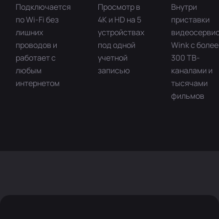
Подключается
Просмотр в
Внутри
по Wi-Fi без
4K и HD на 5
приставки
лишних
устройствах
видеосерви
проводов и
под одной
Wink с более
работает с
учетной
300 ТВ-
любым
записью
каналами и
интернетом
тысячами
фильмов