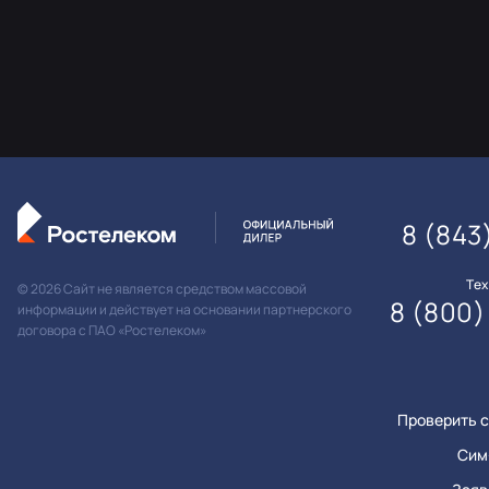
8 (843
Те
© 2026 Сайт не является средством массовой
8 (800)
информации и действует на основании партнерского
договора с ПАО «Ростелеком»
Проверить с
Сим