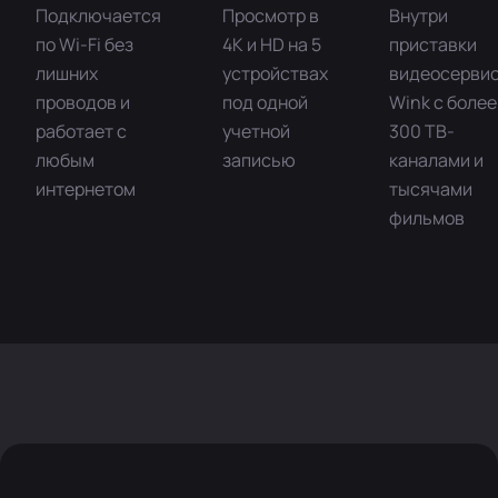
Подключается
Просмотр в
Внутри
по Wi-Fi без
4K и HD на 5
приставки
лишних
устройствах
видеосерви
проводов и
под одной
Wink с более
работает с
учетной
300 ТВ-
любым
записью
каналами и
интернетом
тысячами
фильмов