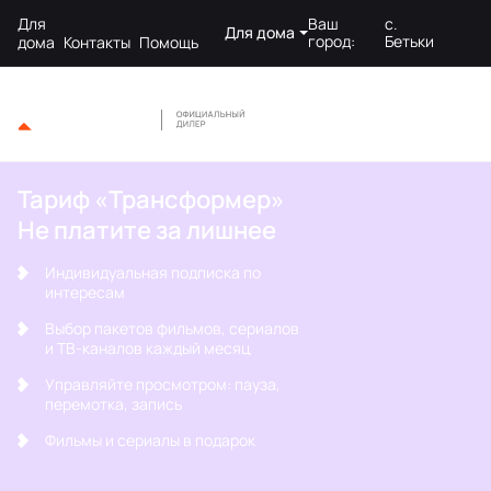
Для
Ваш
с.
Для дома
город:
Бетьки
дома
Контакты
Помощь
Тариф «Трансформер»
Не платите за лишнее
Индивидуальная подписка по
интересам
Выбор пакетов фильмов, сериалов
и ТВ-каналов каждый месяц
Управляйте просмотром: пауза,
перемотка, запись
Фильмы и сериалы в подарок