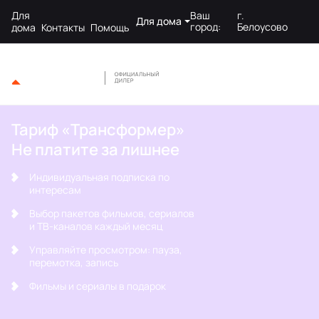
Для
Ваш
г.
Для дома
город:
Белоусово
дома
Контакты
Помощь
Тариф «Трансформер»
Не платите за лишнее
Индивидуальная подписка по
интересам
Выбор пакетов фильмов, сериалов
и ТВ-каналов каждый месяц
Управляйте просмотром: пауза,
перемотка, запись
Фильмы и сериалы в подарок