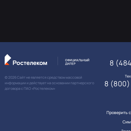
8 (484
Те
© 2026 Сайт не является средством массовой
8 (800)
информации и действует на основании партнерского
договора с ПАО «Ростелеком»
Проверить с
Сим