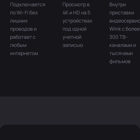
Подключается
Просмотр в
Внутри
по Wi-Fi без
4K и HD на 5
приставки
лишних
устройствах
видеосерви
проводов и
под одной
Wink с более
работает с
учетной
300 ТВ-
любым
записью
каналами и
интернетом
тысячами
фильмов