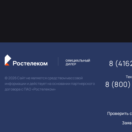
8 (416
Те
© 2026 Сайт не является средством массовой
8 (800)
информации и действует на основании партнерского
договора с ПАО «Ростелеком»
Проверить с
Заяв