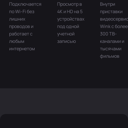
Подключается
Просмотр в
Внутри
по Wi-Fi без
4K и HD на 5
приставки
лишних
устройствах
видеосерви
проводов и
под одной
Wink с более
работает с
учетной
300 ТВ-
любым
записью
каналами и
интернетом
тысячами
фильмов