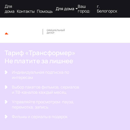
Для
Ваш
г.
Для дома
город:
Белогорск
дома
Контакты
Помощь
Тариф «Трансформер»
Не платите за лишнее
Индивидуальная подписка по
интересам
Выбор пакетов фильмов, сериалов
и ТВ-каналов каждый месяц
Управляйте просмотром: пауза,
перемотка, запись
Фильмы и сериалы в подарок