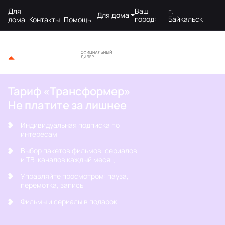
Для
Ваш
г.
Для дома
город:
Байкальск
дома
Контакты
Помощь
Тариф «Трансформер»
Не платите за лишнее
Индивидуальная подписка по
интересам
Выбор пакетов фильмов, сериалов
и ТВ-каналов каждый месяц
Управляйте просмотром: пауза,
перемотка, запись
Фильмы и сериалы в подарок