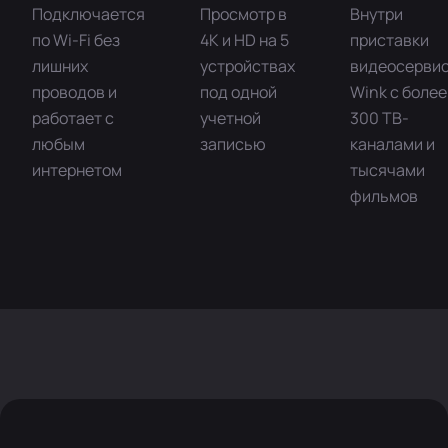
Подключается
Просмотр в
Внутри
по Wi-Fi без
4K и HD на 5
приставки
лишних
устройствах
видеосерви
проводов и
под одной
Wink с более
работает с
учетной
300 ТВ-
любым
записью
каналами и
интернетом
тысячами
фильмов