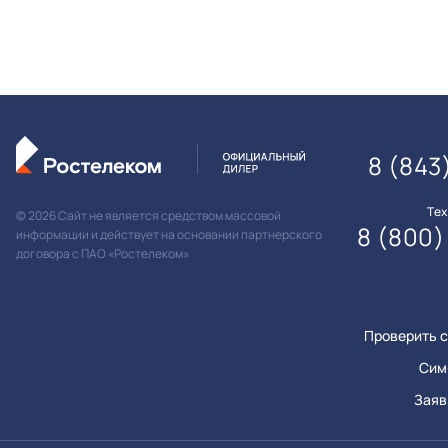
8 (843
Те
© 2026 Сайт не является средством массовой
8 (800)
информации и действует на основании партнерского
договора с ПАО «Ростелеком»
Проверить с
Сим
Заяв